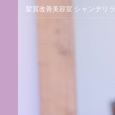
髪質改善美容室 シャンデリ
 シャン