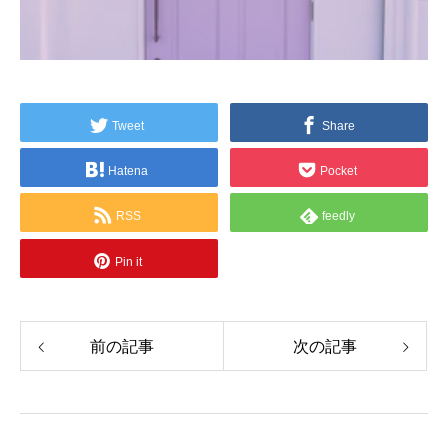
Tweet
Share
Hatena
Pocket
RSS
feedly
Pin it
前の記事
次の記事