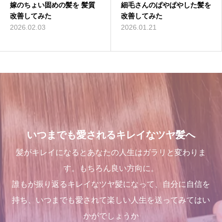
嫁のちょい固めの髪を 髪質
店継いでくれる人探していま
吹越 広彬が過ごした[メイク
細毛さんのぱやぱやした髪を
これで完璧!!今風な髪型のハ
髪が綺麗になった後の素晴ら
改善してみた
す
アップフォーエバーアカデミ
改善してみた
イライトはこう入れるべし
しい世界と、シャンデリラの
ー]での九ヶ月間の軌跡！
理念
2026.02.03
2025.12.11
2026.01.21
2018.09.04
2021.10.03
2022.02.13
いつまでも愛されるキレイなツヤ髪へ
髪がキレイになるとあなたの人生はガラリと変わりま
す。もちろん良い方向に。
誰もが振り返るキレイなツヤ髪になって、自分に自信を
持ち、いつまでも愛されて楽しい人生を送ってみてはい
かがでしょうか