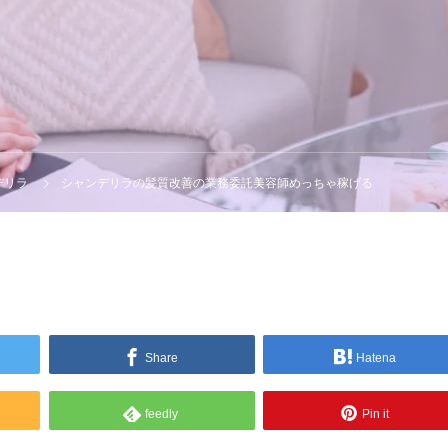
デリラ
シャンデリラの髪質改善の業務委託美容師めっちゃ稼げる
Share
Hatena
feedly
Pin it