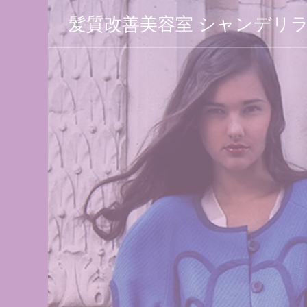
髪質改善美容室 シャンデリ
 シャン