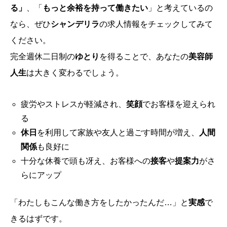
る」
、「
もっと余裕を持って働きたい
」と考えているの
なら、ぜひ
シャンデリラ
の求人情報をチェックしてみて
ください。
完全週休二日制の
ゆとり
を得ることで、あなたの
美容師
人生
は大きく変わるでしょう。
疲労やストレスが軽減され、
笑顔
でお客様を迎えられ
る
休日
を利用して家族や友人と過ごす時間が増え、
人間
関係
も良好に
十分な休養で頭も冴え、お客様への
接客
や
提案力
がさ
らにアップ
「わたしもこんな働き方をしたかったんだ…」と
実感
で
きるはずです。