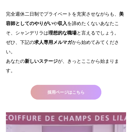
完全週休二日制でプライベートを充実させながらも、
美
容師としてのやりがい
や
収入
を諦めたくないあなたこ
そ、シャンデリラは
理想的な職場
と言えるでしょう。
ぜひ、下記の
求人専用メルマガ
から始めてみてくださ
い。
あなたの
新しいステージ
が、きっとここから始まりま
す。
採用ページはこちら