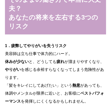
夫？
あなたの将来を左右する3つの
リスク
1．疲弊してやりがいを失うリスク
美容師は立ち仕事で体力的にハード。
休みが少ない
と、どうしても
疲れ
が溜まりやすくなり、
やりがい
を感じる余裕すらなくなってしまう危険性があ
ります。
「髪をキレイにしてあげたい」という
熱意
があっても、
体調やメンタルが限界に近いと、お客様に
ベストパフォ
ーマンス
を発揮しにくくなるかもしれません。