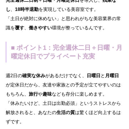
完全週休二日制
＋
日曜・月曜定休日
を導入し、
残業な
し
、
18時半退勤
を実現している美容室です。
「土日が絶対に休めない」と思われがちな美容業界の常
識を
覆す
、
働きやすい
環境が整っているんです。
■ ポイント1：完全週休二日＋日曜・月
曜定休日でプライベート充実
週2日の
確実な休み
があるだけでなく、
日曜日
と
月曜日
が定休日だから、友達や家族との予定が立てやすいのは
もちろん、
旅行
や
趣味
なども存分に楽しめます。
「休みたいけど、土日は出勤必須」というストレスから
解放されると、あなたの
生活の質
は驚くほど向上するは
ずです。