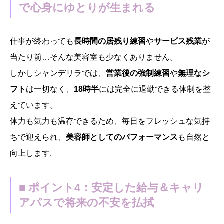
で心身にゆとりが生まれる
仕事が終わっても
長時間の居残り練習
や
サービス残業
が
当たり前…そんな美容室も少なくありません。
しかしシャンデリラでは、
営業後の強制練習
や
無理なシ
フト
は一切なく、
18時半
には完全に退勤できる体制を整
えています。
体力も気力も温存できるため、毎日をフレッシュな気持
ちで迎えられ、
美容師としてのパフォーマンス
も自然と
向上します.
■ ポイント4：安定した給与＆キャリ
アパスで将来の不安を払拭