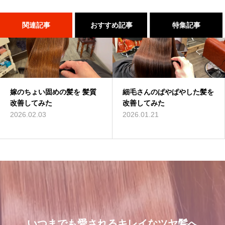
関連記事
おすすめ記事
特集記事
嫁のちょい固めの髪を 髪質
１００％の髪質改善！ シャ
１００％の髪質改善！ シャ
細毛さんのぱやぱやした髪を
これで完璧!!今風な髪型のハ
２０２５年度新卒生募集いた
改善してみた
ンデリラの髪質改善システム
ンデリラの髪質改善システム
改善してみた
イライトはこう入れるべし
します
とは
とは
2026.02.03
2026.01.21
2018.09.04
2024.09.09
2024.09.12
2024.09.12
いつまでも愛されるキレイなツヤ髪へ