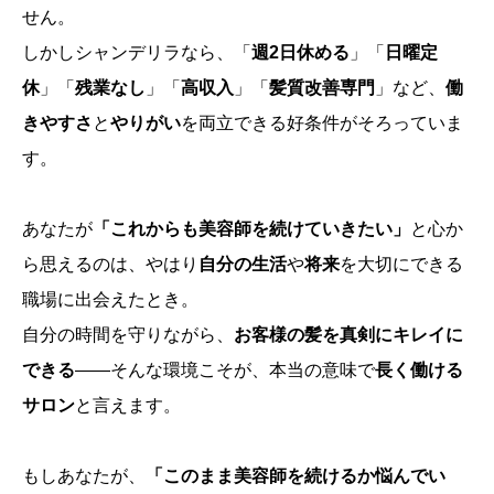
せん。
しかしシャンデリラなら、「
週2日休める
」「
日曜定
休
」「
残業なし
」「
高収入
」「
髪質改善専門
」など、
働
きやすさ
と
やりがい
を両立できる好条件がそろっていま
す。
あなたが
「これからも美容師を続けていきたい」
と心か
ら思えるのは、やはり
自分の生活
や
将来
を大切にできる
職場に出会えたとき。
自分の時間を守りながら、
お客様の髪を真剣にキレイに
できる
――そんな環境こそが、本当の意味で
長く働ける
サロン
と言えます。
もしあなたが、
「このまま美容師を続けるか悩んでい