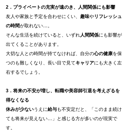
2．プライベートの充実が遠のき、人間関係にも影響
友人や家族と予定を合わせにくい、
趣味
や
リフレッシュ
の時間
が取れない…。
そんな生活を続けていると、いずれ
人間関係
にも影響が
出てくることがあります。
大切な人との時間が持てなければ、自分の
心の健康
を保
つのも難しくなり、長い目で見て
キャリア
にも大きく左
右するでしょう。
3．将来の不安が増し、転職や美容師引退を考えざるを
得なくなる
休みが少ない
うえに
給与
も不安定だと、「このまま続け
ても将来が見えない…」と感じる方が多いのが現実で
す。