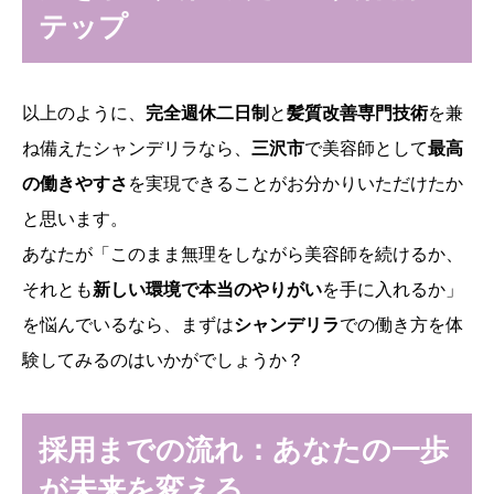
テップ
以上のように、
完全週休二日制
と
髪質改善専門技術
を兼
ね備えたシャンデリラなら、
三沢市
で美容師として
最高
の働きやすさ
を実現できることがお分かりいただけたか
と思います。
あなたが「このまま無理をしながら美容師を続けるか、
それとも
新しい環境で本当のやりがい
を手に入れるか」
を悩んでいるなら、まずは
シャンデリラ
での働き方を体
験してみるのはいかがでしょうか？
採用までの流れ：あなたの一歩
が未来を変える