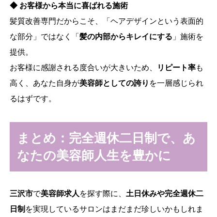
◆ お客様から本当に喜ばれる施術
髪質改善専門だからこそ、「ヘアデザインという表面的
な部分」ではなく「
髪の内部からキレイにする
」施術を
提供。
お客様に感謝される度合いが大きいため、
リピート率
も
高く、あなた自身が
美容師としての誇り
を一層感じられ
るはずです。
まとめ：完全週休二日制で、あ
なたの美容師人生を豊かに
三沢市
で
美容師求人
を探す際に、
土日休みや完全週休二
日制
を実現しているサロンはまだまだ珍しいかもしれま