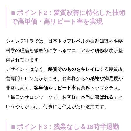
■ ポイント2：髪質改善に特化した技術
で高単価・高リピート率を実現
シャンデリラでは、
日本トップレベル
の薬剤知識や毛髪
科学の理論を徹底的に学べるマニュアルや研修制度が整
備されています。
デザインではなく、
髪質そのものをキレイにする
髪質改
善専門サロンだからこそ、お客様からの
感謝
や
満足度
が
非常に高く、
客単価
や
リピート率
も業界トップクラス。
「毎日のサロンワークで、お客様に
本当に喜ばれる
」と
いうやりがいは、何事にも代えがたい魅力です。
■ ポイント3：残業なし＆18時半退勤