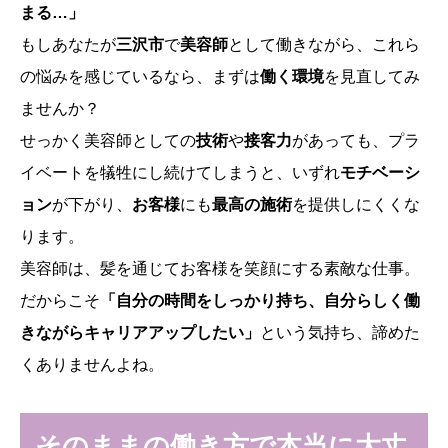
まる…」
もしあなたが
三沢市
で
美容師
として働きながら、これら
の悩みを感じているなら、まずは
働く環境
を見直してみ
ませんか？
せっかく美容師としての
技術
や
接客力
があっても、プラ
イベートを犠牲にし続けてしまうと、いずれ
モチベーシ
ョン
が下がり、
お客様
にも
最高の施術
を提供しにくくな
ります。
美容師は、髪を通じてお客様を笑顔にする素敵な仕事。
だからこそ
「自分の時間をしっかり持ち、自分らしく働
きながらキャリアアップしたい」
という気持ち、諦めた
くありませんよね。
そのままの働き方で本当に大丈