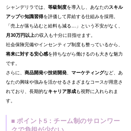
シャンデリラでは、
等級制度
を導入し、あなたの
スキル
アップ
や
知識習得
を評価して昇給する仕組みを採用。
「売上が落ち込むと給料も減る…」という不安がなく、
月30万円以上
の収入も十分に目指せます。
社会保険完備やインセンティブ制度も整っているから、
将来に対する安心感
を持ちながら働けるのも大きな魅力
です。
さらに、
商品開発
や
技術開発
、
マーケティング
など、あ
なたの興味や強みを活かせるさまざまなコースが用意さ
れており、長期的な
キャリア形成
も視野に入れられま
す。
■ ポイント5：チーム制のサロンワー
クで負担が少ない