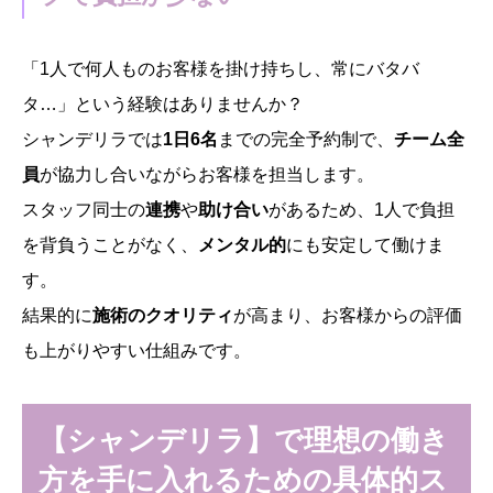
「1人で何人ものお客様を掛け持ちし、常にバタバ
タ…」という経験はありませんか？
シャンデリラでは
1日6名
までの完全予約制で、
チーム全
員
が協力し合いながらお客様を担当します。
スタッフ同士の
連携
や
助け合い
があるため、1人で負担
を背負うことがなく、
メンタル的
にも安定して働けま
す。
結果的に
施術のクオリティ
が高まり、お客様からの評価
も上がりやすい仕組みです。
【シャンデリラ】で理想の働き
方を手に入れるための具体的ス