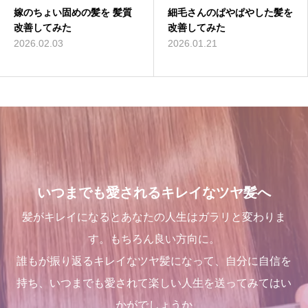
嫁のちょい固めの髪を 髪質
２０２５年度新卒生募集いた
１００％の髪質改善！ シャ
細毛さんのぱやぱやした髪を
くせ毛が扱いやすくなるたっ
三沢市で唯一あなたの髪が綺
改善してみた
します
ンデリラの髪質改善システム
改善してみた
た１つのカットの仕方
麗になる美容室シャンデリラ
とは
で、いつまでも愛される綺麗
2026.02.03
2024.09.09
2026.01.21
2021.09.04
なツヤ髪へ
2024.09.12
2022.03.16
いつまでも愛されるキレイなツヤ髪へ
髪がキレイになるとあなたの人生はガラリと変わりま
す。もちろん良い方向に。
誰もが振り返るキレイなツヤ髪になって、自分に自信を
持ち、いつまでも愛されて楽しい人生を送ってみてはい
かがでしょうか