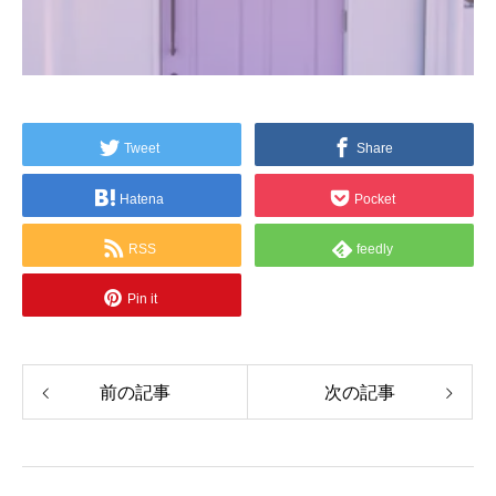
Tweet
Share
Hatena
Pocket
RSS
feedly
Pin it
前の記事
次の記事