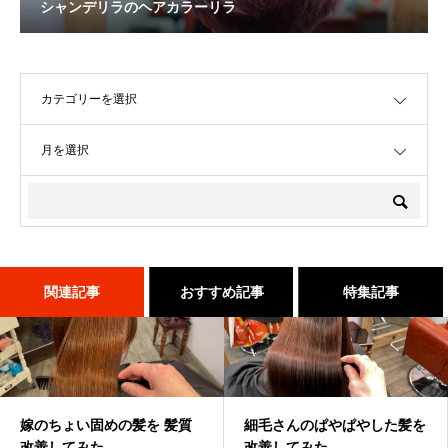
シャンデリラのヘアカラーリラ
OPEN
OPEN
関連記事
おすすめ記事
特集記事
嫁のちょい固めの髪を 髪質
髪が綺麗になった後の素晴ら
１００％の髪質改善！ シャ
細毛さんのぱやぱやした髪を
店継いでくれる人探していま
吹越 広彬が過ごした[メイク
改善してみた
しい世界と、シャンデリラの
ンデリラの髪質改善システム
改善してみた
す
アップフォーエバーアカデミ