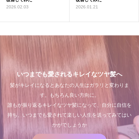
理念
とは
ー]での九ヶ月間の軌跡！
2026.02.03
2026.01.21
2025.12.11
2022.02.13
2024.09.12
2021.10.03
いつまでも愛されるキレイなツヤ髪へ
髪がキレイになるとあなたの人生はガラリと変わりま
す。もちろん良い方向に。
誰もが振り返るキレイなツヤ髪になって、自分に自信を
持ち、いつまでも愛されて楽しい人生を送ってみてはい
かがでしょうか