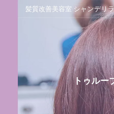
髪質改善美容室 シャンデリ
 シャン
トゥルー