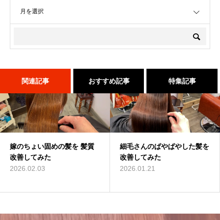
OPEN
関連記事
おすすめ記事
特集記事
嫁のちょい固めの髪を 髪質
店継いでくれる人探していま
三沢市で唯一あなたの髪が綺
細毛さんのぱやぱやした髪を
これで完璧!!今風な髪型のハ
髪が綺麗になった後の素晴ら
改善してみた
す
麗になる美容室シャンデリラ
改善してみた
イライトはこう入れるべし
しい世界と、シャンデリラの
で、いつまでも愛される綺麗
理念
2026.02.03
2025.12.11
2026.01.21
2018.09.04
なツヤ髪へ
2022.02.13
2022.03.16