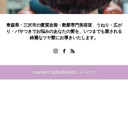
青森県・三沢市の髪質改善・艶髪専門美容室 うねり・広が
り・パサつきでお悩みのあなたの髪を、いつまでも愛される
綺麗なツヤ髪にお導きいたします。
Copyright © 髪質改善美容室シャンデリラ