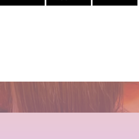
１００％の髪質改善！ シャ
１００％の髪質改善！ シャ
２０２５年度新卒生募集いた
髪が綺麗になった後の素晴ら
ンデリラの髪質改善システム
ンデリラの髪質改善システム
します
しい世界と、シャンデリラの
とは
とは
理念
2024.09.09
2024.09.12
2024.09.12
2022.02.13
これで完璧!!今風な髪型のハ
吹越 広彬が過ごした[メイク
髪が綺麗になった後の素晴ら
店継いでくれる人探していま
イライトはこう入れるべし
アップフォーエバーアカデミ
しい世界と、シャンデリラの
す
ー]での九ヶ月間の軌跡！
理念
2018.09.04
2025.12.11
2021.10.03
2022.02.13