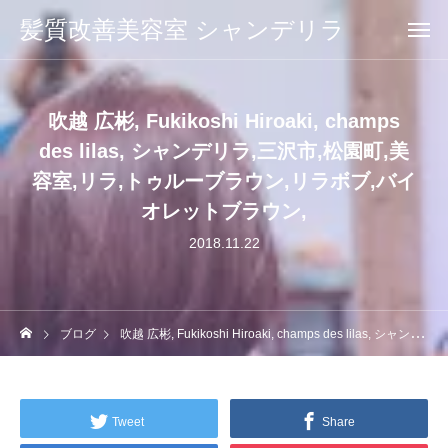
髪質改善美容室 シャンデリラ
吹越 広彬, Fukikoshi Hiroaki, champs
des lilas, シャンデリラ,三沢市,松園町,美
容室,リラ,トゥルーブラウン,リラボブ,バイ
オレットブラウン,
2018.11.22
ブログ
吹越 広彬, Fukikoshi Hiroaki, champs des lilas, シャンデリラ,三沢市,松園町,美容室,リラ,トゥルーブラウン,リラボブ,バイオレットブラウン,
Tweet
Share