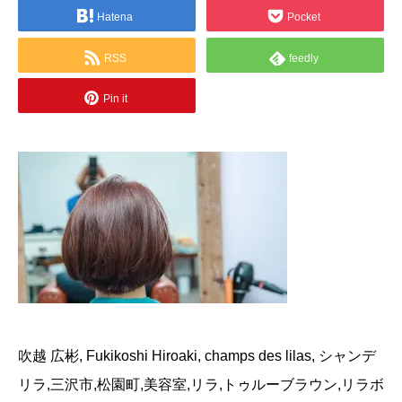
Hatena
Pocket
RSS
feedly
Pin it
吹越 広彬, Fukikoshi Hiroaki, champs des lilas, シャンデ
リラ,三沢市,松園町,美容室,リラ,トゥルーブラウン,リラボ