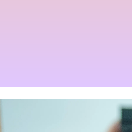
三沢市で唯一あなたの髪が綺
三沢市で唯一あなたの髪が綺
店継いでくれる人探していま
２０２５年度新卒生募集いた
麗になる美容室シャンデリラ
麗になる美容室シャンデリラ
す
します
で、いつまでも愛される綺麗
で、いつまでも愛される綺麗
2025.12.11
2024.09.09
なツヤ髪へ
なツヤ髪へ
2022.03.16
2022.03.16
Champs des Lilas [シャン
くせ毛が扱いやすくなるたっ
デリラ] 青森県[三沢市]の髪
た１つのカットの仕方
質改善・ヘアエステプライベ
2021.09.04
ート美容室 です。
2017.12.16