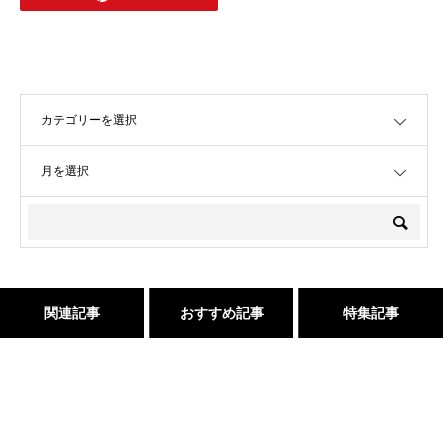
OPEN
OPEN
関連記事
おすすめ記事
特集記事
２０２５年度新卒生募集いた
吹越 広彬が過ごした[メイク
これで完璧!!今風な髪型のハ
店継いでくれる人探していま