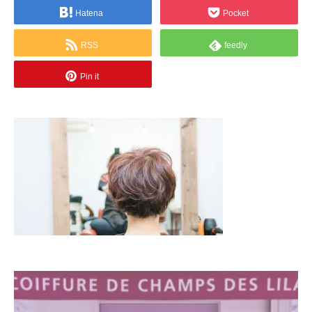
Hatena
Pocket
RSS
feedly
Pin it