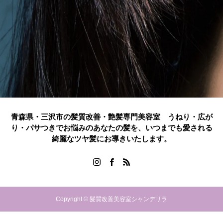
青森県・三沢市の髪質改善・艶髪専門美容室 うねり・広が
り・パサつきでお悩みのあなたの髪を、いつまでも愛される
綺麗なツヤ髪にお導きいたします。
Copyright © 髪質改善美容室シャンデリラ