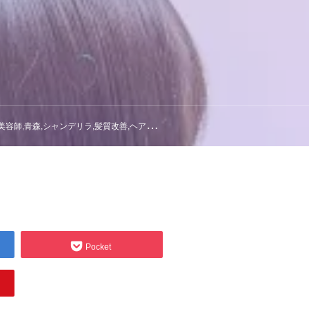
院,美容師,青森,シャンデリラ,髪質改善,ヘアエステ,
Pocket