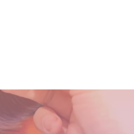
の髪が綺麗になる美容室シャ
[メイクアップフォーエバーア
でも愛される綺麗なツヤ髪へ
間の軌跡！
髪型のハイライトはこう入れる
の髪が綺麗になる美容室シャ
でも愛される綺麗なツヤ髪へ