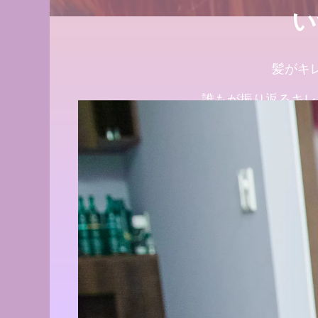
くせ毛が扱いやす
１００％の髪質改
い
方
ステムとは
2021.09.04
2024.09.12
髪がキ
誰もが振り返るキレ
髪が綺麗になった
デリラの理念
2022.02.13