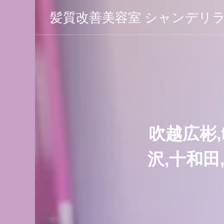
髪質改善美容室 シャンデリ
 シャン
吹越広彬,fu
沢,十和田