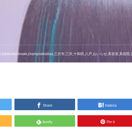
fukikoshihiroaki,champsdeslilas,三沢市,三沢,十和田,八戸,おいらせ,美容室,美容
Share
Hatena
feedly
Pin it