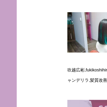
吹越広彬,fukikoshi
ャンデリラ,髪質改善