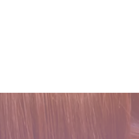
ilas [シャンデリラ] 青森県[三沢市]
後の素晴らしい世界と、シャン
三沢市で唯一あなた
吹越 広彬が過ごした
エステプライベート美容室 で
ンデリラで、いつま
カデミー]での九ヶ月
2022.03.16
2021.10.03
善！ シャンデリラの髪質改善シ
これで完璧!!今風な
三沢市で唯一あなた
探しています
べし
ンデリラで、いつま
2018.09.04
2022.03.16