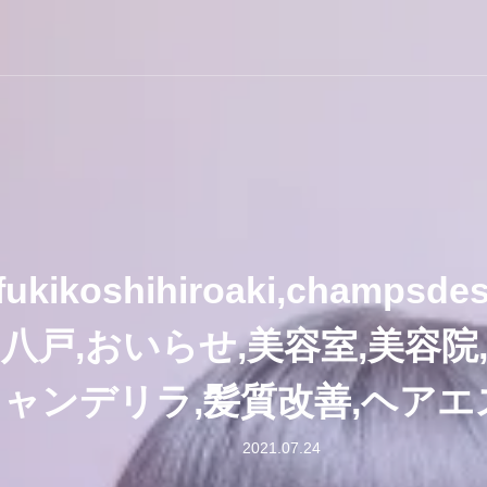
ラ
kikoshihiroaki,champsde
,八戸,おいらせ,美容室,美容院
ャンデリラ,髪質改善,ヘアエ
2021.07.24