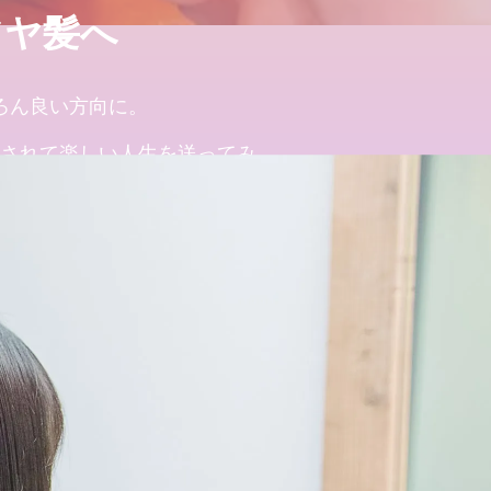
ツヤ髪へ
募集いたします
募集いたします
ろん良い方向に。
されて楽しい人生を送ってみ
しています