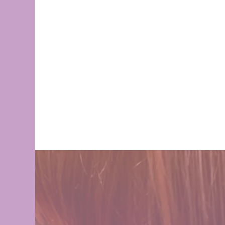
Champs des L
髪が綺麗になった
の髪質改善・ヘア
デリラの理念
す。
2017.12.16
2022.02.13
１００％の髪質改
ステムとは
店継いでくれる人
2024.09.12
2025.12.11