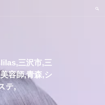
slilas,三沢市,三
,美容師,青森,シ
ステ,