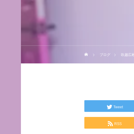
ブログ
吹越広彬,
Tweet
RSS