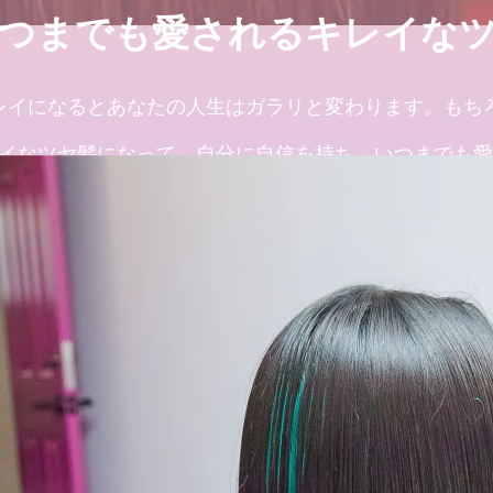
くなるたった１つのカットの仕
善！ シャンデリラの髪質改善シ
つまでも愛されるキレイな
２０２５年度新卒生
２０２５年度新卒生
2024.09.09
2024.09.09
レイになるとあなたの人生はガラリと変わります。もち
イなツヤ髪になって、自分に自信を持ち、いつまでも愛
てはいかがでしょうか
後の素晴らしい世界と、シャン
店継いでくれる人探
ご予約はこちら
2025.12.11