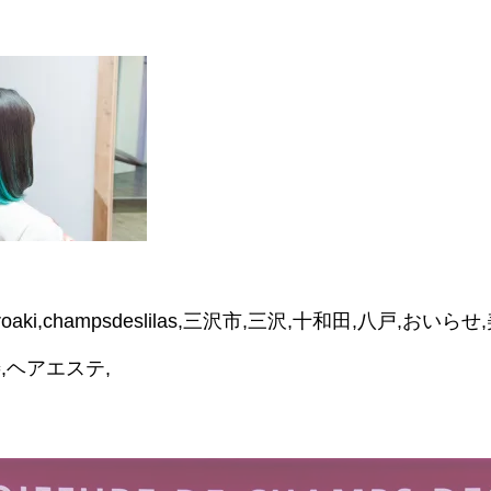
hiroaki,champsdeslilas,三沢市,三沢,十和田,八戸,お
,ヘアエステ,