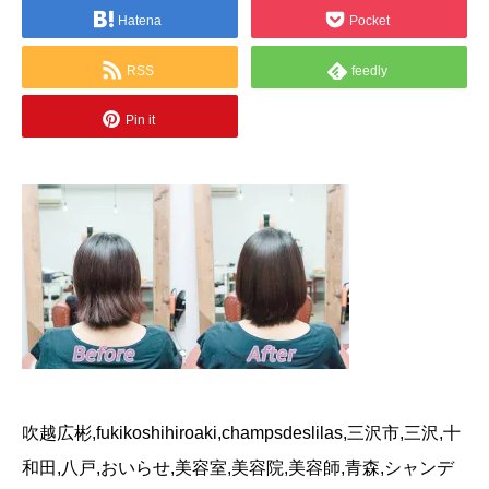
Hatena
Pocket
RSS
feedly
Pin it
吹越広彬,fukikoshihiroaki,champsdeslilas,三沢市,三沢,十
和田,八戸,おいらせ,美容室,美容院,美容師,青森,シャンデ