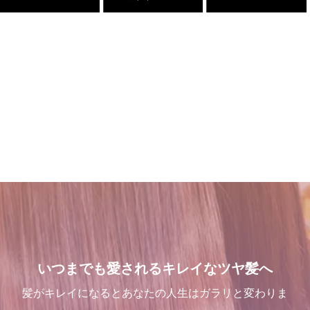
店継いでくれる人探していま
吹越 広彬が過ごした[メイク
これで完璧!!今風な髪型のハ
１００％の髪質改善！ シャ
す
アップフォーエバーアカデミ
イライトはこう入れるべし
ンデリラの髪質改善システム
ー]での九ヶ月間の軌跡！
とは
2025.12.11
2018.09.04
2021.10.03
2024.09.12
髪が綺麗になった後の素晴ら
２０２５年度新卒生募集いた
Champs des Lilas [シャン
髪が綺麗になった後の素晴ら
しい世界と、シャンデリラの
します
デリラ] 青森県[三沢市]の髪
しい世界と、シャンデリラの
理念
質改善・ヘアエステプライベ
理念
2024.09.09
いつまでも愛されるキレイなツヤ髪へ
ート美容室 です。
2022.02.13
2022.02.13
2017.12.16
髪がキレイになるとあなたの人生はガラリと変わりま