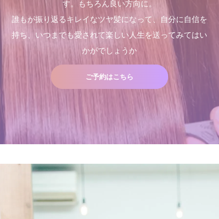
す。もちろん良い方向に。
誰もが振り返るキレイなツヤ髪になって、自分に自信を
持ち、いつまでも愛されて楽しい人生を送ってみてはい
１００％の髪質改善！ シャ
店継いでくれる人探していま
くせ毛が扱いやすくなるたっ
三沢市で唯一あなたの髪が綺
かがでしょうか
ンデリラの髪質改善システム
す
た１つのカットの仕方
麗になる美容室シャンデリラ
とは
で、いつまでも愛される綺麗
2025.12.11
2021.09.04
なツヤ髪へ
2024.09.12
2022.03.16
ご予約はこちら
三沢市で唯一あなたの髪が綺
２０２５年度新卒生募集いた
麗になる美容室シャンデリラ
します
で、いつまでも愛される綺麗
2024.09.09
なツヤ髪へ
2022.03.16