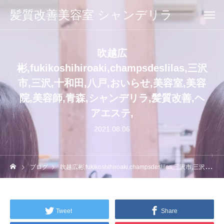
髪質改善美容室 シャンデリラ
吹越広
彬,fukikoshihiroaki,champsdeslilas,三沢
市,三沢,十和田,八戸,おいらせ,美容室,美容
院,美容師,青森,シャンデリラ,髪質改善,ヘ
アエステ,
2021.08.06
ブログ
吹越広彬,fukikoshihiroaki,champsdeslilas,三沢市,三沢,十和田,八戸,おいらせ,美容室,美容院,美容師,青森,シャンデリラ,髪質改善,ヘアエステ,
Tweet
Share