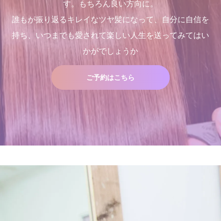
す。もちろん良い方向に。
誰もが振り返るキレイなツヤ髪になって、自分に自信を
持ち、いつまでも愛されて楽しい人生を送ってみてはい
三沢市で唯一あなたの髪が綺
２０２５年度新卒生募集いた
くせ毛が扱いやすくなるたっ
髪が綺麗になった後の素晴ら
かがでしょうか
麗になる美容室シャンデリラ
します
た１つのカットの仕方
しい世界と、シャンデリラの
で、いつまでも愛される綺麗
理念
2024.09.09
2021.09.04
なツヤ髪へ
2022.02.13
2022.03.16
ご予約はこちら
Champs des Lilas [シャン
髪が綺麗になった後の素晴ら
デリラ] 青森県[三沢市]の髪
しい世界と、シャンデリラの
質改善・ヘアエステプライベ
理念
ート美容室 です。
2022.02.13
2017.12.16