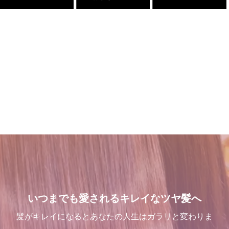
店継いでくれる人探していま
１００％の髪質改善！ シャ
１００％の髪質改善！ シャ
店継いでくれる人探していま
す
ンデリラの髪質改善システム
ンデリラの髪質改善システム
す
とは
とは
2025.12.11
2025.12.11
2024.09.12
2024.09.12
これで完璧!!今風な髪型のハ
三沢市で唯一あなたの髪が綺
２０２５年度新卒生募集いた
吹越 広彬が過ごした[メイク
イライトはこう入れるべし
麗になる美容室シャンデリラ
します
アップフォーエバーアカデミ
で、いつまでも愛される綺麗
ー]での九ヶ月間の軌跡！
2018.09.04
2024.09.09
いつまでも愛されるキレイなツヤ髪へ
なツヤ髪へ
2021.10.03
2022.03.16
髪がキレイになるとあなたの人生はガラリと変わりま