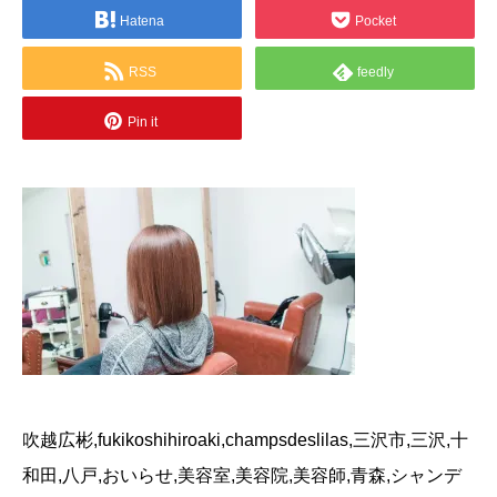
Hatena
Pocket
RSS
feedly
Pin it
吹越広彬,fukikoshihiroaki,champsdeslilas,三沢市,三沢,十
和田,八戸,おいらせ,美容室,美容院,美容師,青森,シャンデ