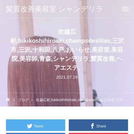
髪質改善美容室 シャンデリラ
吹越広
彬,fukikoshihiroaki,champsdeslilas,三沢
市,三沢,十和田,八戸,おいらせ,美容室,美容
院,美容師,青森,シャンデリラ,髪質改善,ヘ
アエステ,
2021.07.29
ブログ
吹越広彬,fukikoshihiroaki,champsdeslilas,三沢市,三沢,十和田,八戸,おいらせ,美容室,美容院,美容師,青森,シャンデリラ,髪質改善,ヘアエステ,
Tweet
Share