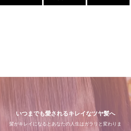
くせ毛が扱いやすくなるたっ
吹越 広彬が過ごした[メイク
三沢市で唯一あなたの髪が綺
髪が綺麗になった後の素晴ら
た１つのカットの仕方
アップフォーエバーアカデミ
麗になる美容室シャンデリラ
しい世界と、シャンデリラの
ー]での九ヶ月間の軌跡！
で、いつまでも愛される綺麗
理念
2021.09.04
なツヤ髪へ
2021.10.03
2022.02.13
2022.03.16
髪が綺麗になった後の素晴ら
店継いでくれる人探していま
これで完璧!!今風な髪型のハ
三沢市で唯一あなたの髪が綺
しい世界と、シャンデリラの
す
イライトはこう入れるべし
麗になる美容室シャンデリラ
理念
で、いつまでも愛される綺麗
2025.12.11
2018.09.04
いつまでも愛されるキレイなツヤ髪へ
なツヤ髪へ
2022.02.13
2022.03.16
髪がキレイになるとあなたの人生はガラリと変わりま