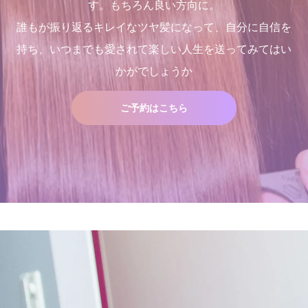
す。もちろん良い方向に。
誰もが振り返るキレイなツヤ髪になって、自分に自信を
持ち、いつまでも愛されて楽しい人生を送ってみてはい
Champs des Lilas [シャン
２０２５年度新卒生募集いた
１００％の髪質改善！ シャ
１００％の髪質改善！ シャ
かがでしょうか
デリラ] 青森県[三沢市]の髪
します
ンデリラの髪質改善システム
ンデリラの髪質改善システム
質改善・ヘアエステプライベ
とは
とは
2024.09.09
ート美容室 です。
2024.09.12
2024.09.12
2017.12.16
ご予約はこちら
２０２５年度新卒生募集いた
店継いでくれる人探していま
します
す
2024.09.09
2025.12.11