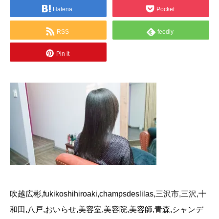
Hatena
Pocket
RSS
feedly
Pin it
吹越広彬,fukikoshihiroaki,champsdeslilas,三沢市,三沢,十
和田,八戸,おいらせ,美容室,美容院,美容師,青森,シャンデ