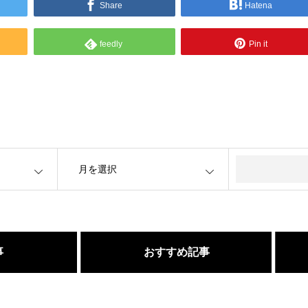
Share
Hatena
feedly
Pin it
OPEN
事
おすすめ記事