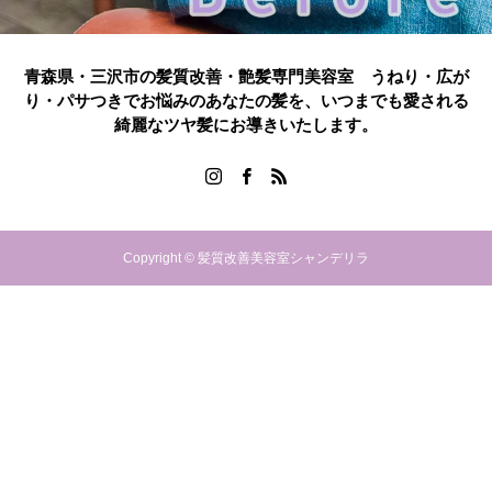
青森県・三沢市の髪質改善・艶髪専門美容室 うねり・広が
り・パサつきでお悩みのあなたの髪を、いつまでも愛される
綺麗なツヤ髪にお導きいたします。
Copyright © 髪質改善美容室シャンデリラ