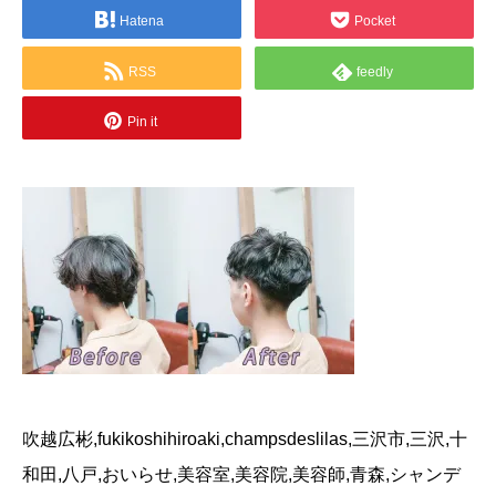
Hatena
Pocket
RSS
feedly
Pin it
吹越広彬,fukikoshihiroaki,champsdeslilas,三沢市,三沢,十
和田,八戸,おいらせ,美容室,美容院,美容師,青森,シャンデ