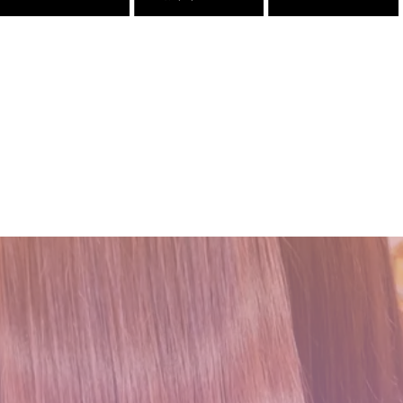
三沢市で唯一あなたの髪が綺
三沢市で唯一あなたの髪が綺
店継いでくれる人探していま
髪が綺麗になった後の素晴ら
麗になる美容室シャンデリラ
麗になる美容室シャンデリラ
す
しい世界と、シャンデリラの
で、いつまでも愛される綺麗
で、いつまでも愛される綺麗
理念
2025.12.11
なツヤ髪へ
なツヤ髪へ
2022.02.13
2022.03.16
2022.03.16
くせ毛が扱いやすくなるたっ
２０２５年度新卒生募集いた
１００％の髪質改善！ シャ
吹越 広彬が過ごした[メイク
た１つのカットの仕方
します
ンデリラの髪質改善システム
アップフォーエバーアカデミ
とは
ー]での九ヶ月間の軌跡！
2021.09.04
2024.09.09
2024.09.12
2021.10.03