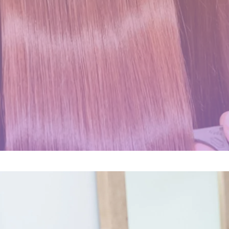
２０２５年度新卒生募集いた
１００％の髪質改善！ シャ
髪が綺麗になった後の素晴ら
店継いでくれる人探していま
します
ンデリラの髪質改善システム
しい世界と、シャンデリラの
す
とは
理念
2024.09.09
2025.12.11
2024.09.12
2022.02.13
Champs des Lilas [シャン
これで完璧!!今風な髪型のハ
デリラ] 青森県[三沢市]の髪
イライトはこう入れるべし
質改善・ヘアエステプライベ
2018.09.04
ート美容室 です。
2017.12.16