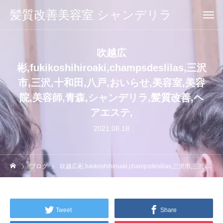
髪質改善美容室 シャンデリラ
吹越広
彬,fukikoshihiroaki,champsdeslilas,三沢
市,三沢,十和田,八戸,おいらせ,美容室,美容
院,美容師,青森,シャンデリラ,髪質改善,ヘ
アエステ,
2021.08.18
ブログ
吹越広彬,fukikoshihiroaki,champsdeslilas,三沢市,三沢,十和田,八戸,おいらせ,美容室,美容院,美容師,青森,シャンデリラ,髪質改善,ヘアエステ,
Tweet
Share