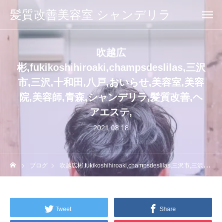
髪質改善美容室 シャンデリラ
吹越広
彬,fukikoshihiroaki,champsdeslilas,三沢
市,三沢,十和田,八戸,おいらせ,美容室,美容
院,美容師,青森,シャンデリラ,髪質改善,ヘ
アエステ,
2021.08.18
ブログ
吹越広彬,fukikoshihiroaki,champsdeslilas,三沢市,三沢,十和田,八戸,おいらせ,美容室,美容院,美容師,青森,シャンデリラ,髪質改善,ヘアエステ,
Tweet
Share