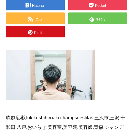
Hatena
Pocket
RSS
feedly
Pin it
吹越広彬,fukikoshihiroaki,champsdeslilas,三沢市,三沢,十
和田,八戸,おいらせ,美容室,美容院,美容師,青森,シャンデ