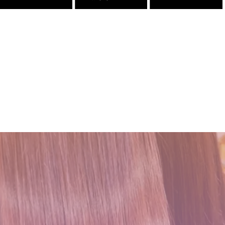
２０２５年度新卒生募集いた
２０２５年度新卒生募集いた
三沢市で唯一あなたの髪が綺
髪が綺麗になった後の素晴ら
します
します
麗になる美容室シャンデリラ
しい世界と、シャンデリラの
で、いつまでも愛される綺麗
理念
2024.09.09
2024.09.09
なツヤ髪へ
2022.02.13
2022.03.16
髪が綺麗になった後の素晴ら
店継いでくれる人探していま
Champs des Lilas [シャン
吹越 広彬が過ごした[メイク
しい世界と、シャンデリラの
す
デリラ] 青森県[三沢市]の髪
アップフォーエバーアカデミ
理念
質改善・ヘアエステプライベ
ー]での九ヶ月間の軌跡！
2025.12.11
ート美容室 です。
2022.02.13
2021.10.03
2017.12.16