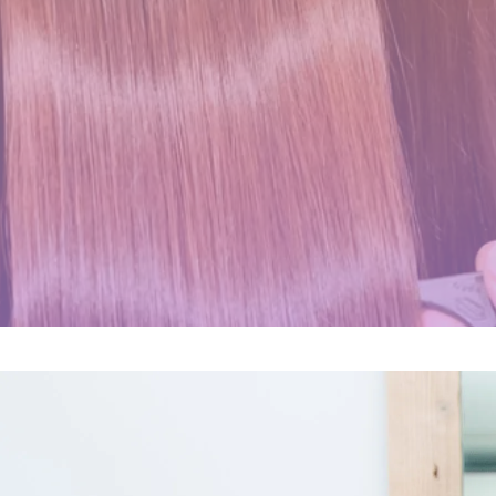
くせ毛が扱いやすくなるたっ
三沢市で唯一あなたの髪が綺
店継いでくれる人探していま
１００％の髪質改善！ シャ
た１つのカットの仕方
麗になる美容室シャンデリラ
す
ンデリラの髪質改善システム
で、いつまでも愛される綺麗
とは
2021.09.04
2025.12.11
なツヤ髪へ
2024.09.12
2022.03.16
これで完璧!!今風な髪型のハ
１００％の髪質改善！ シャ
イライトはこう入れるべし
ンデリラの髪質改善システム
とは
2018.09.04
2024.09.12