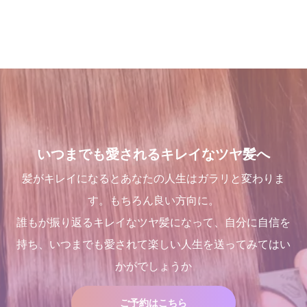
とは
ー]での九ヶ月間の軌跡！
で、いつまでも愛される綺麗
2024.09.09
なツヤ髪へ
2024.09.12
2021.10.03
2022.03.16
くせ毛が扱いやすくなるたっ
店継いでくれる人探していま
これで完璧!!今風な髪型のハ
１００％の髪質改善！ シャ
た１つのカットの仕方
す
イライトはこう入れるべし
ンデリラの髪質改善システム
とは
2021.09.04
2025.12.11
2018.09.04
いつまでも愛されるキレイなツヤ髪へ
2024.09.12
髪がキレイになるとあなたの人生はガラリと変わりま
す。もちろん良い方向に。
誰もが振り返るキレイなツヤ髪になって、自分に自信を
持ち、いつまでも愛されて楽しい人生を送ってみてはい
店継いでくれる人探していま
三沢市で唯一あなたの髪が綺
Champs des Lilas [シャン
髪が綺麗になった後の素晴ら
かがでしょうか
す
麗になる美容室シャンデリラ
デリラ] 青森県[三沢市]の髪
しい世界と、シャンデリラの
で、いつまでも愛される綺麗
質改善・ヘアエステプライベ
理念
2025.12.11
なツヤ髪へ
ート美容室 です。
2022.02.13
2022.03.16
2017.12.16
ご予約はこちら