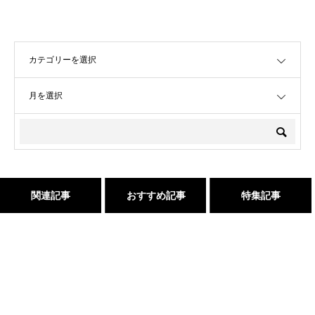
OPEN
OPEN
関連記事
おすすめ記事
特集記事
１００％の髪質改善！ シャ
吹越 広彬が過ごした[メイク
三沢市で唯一あなたの髪が綺
２０２５年度新卒生募集いた
ンデリラの髪質改善システム
アップフォーエバーアカデミ
麗になる美容室シャンデリラ
します