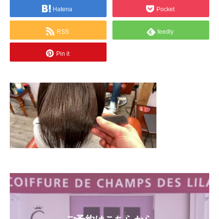
Hatena
Pocket
RSS
feedly
Pin it