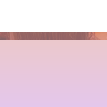
イライトはこう入れるべし
アップフォーエバーアカデミ
します
しい世界と、シャンデリラの
ー]での九ヶ月間の軌跡！
理念
2018.09.04
2024.09.09
2021.10.03
2022.02.13
Champs des Lilas [シャン
店継いでくれる人探していま
店継いでくれる人探していま
２０２５年度新卒生募集いた
デリラ] 青森県[三沢市]の髪
す
す
します
質改善・ヘアエステプライベ
2025.12.11
2025.12.11
2024.09.09
ート美容室 です。
2017.12.16
髪が綺麗になった後の素晴ら
三沢市で唯一あなたの髪が綺
くせ毛が扱いやすくなるたっ
１００％の髪質改善！ シャ
しい世界と、シャンデリラの
麗になる美容室シャンデリラ
た１つのカットの仕方
ンデリラの髪質改善システム
理念
で、いつまでも愛される綺麗
とは
2021.09.04