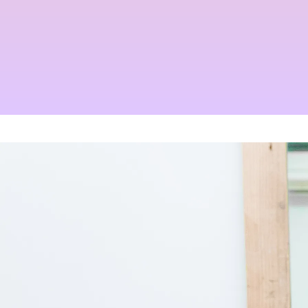
なツヤ髪へ
2022.02.13
2024.09.12
2022.03.16
三沢市で唯一あなたの髪が綺
１００％の髪質改善！ シャ
麗になる美容室シャンデリラ
ンデリラの髪質改善システム
で、いつまでも愛される綺麗
とは
なツヤ髪へ
2024.09.12
2022.03.16