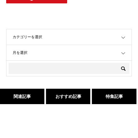
OPEN
OPEN
関連記事
おすすめ記事
特集記事
これで完璧!!今風な髪型のハ
吹越 広彬が過ごした[メイク
２０２５年度新卒生募集いた
髪が綺麗になった後の素晴ら