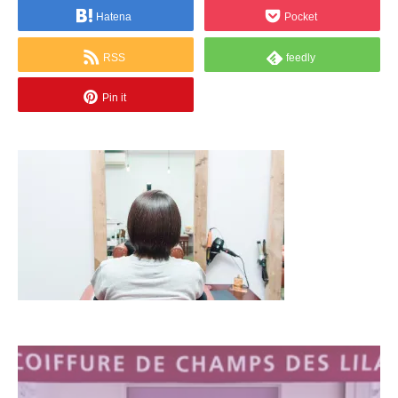
Hatena
Pocket
RSS
feedly
Pin it