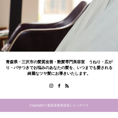
青森県・三沢市の髪質改善・艶髪専門美容室 うねり・広が
り・パサつきでお悩みのあなたの髪を、いつまでも愛される
綺麗なツヤ髪にお導きいたします。
Copyright © 髪質改善美容室シャンデリラ