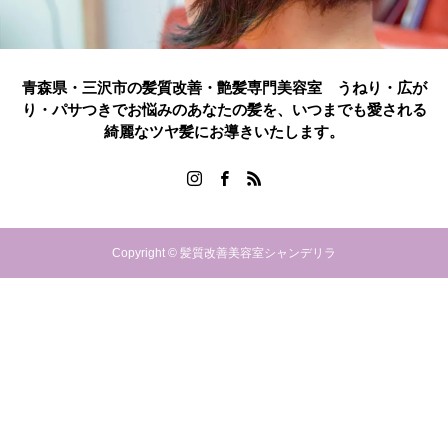
青森県・三沢市の髪質改善・艶髪専門美容室 うねり・広が
り・パサつきでお悩みのあなたの髪を、いつまでも愛される
綺麗なツヤ髪にお導きいたします。
Copyright © 髪質改善美容室シャンデリラ