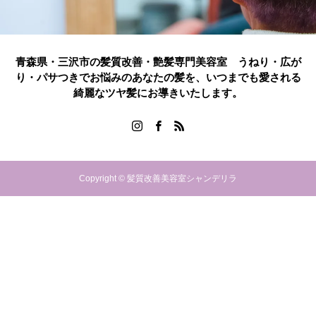
青森県・三沢市の髪質改善・艶髪専門美容室 うねり・広が
り・パサつきでお悩みのあなたの髪を、いつまでも愛される
綺麗なツヤ髪にお導きいたします。
Copyright © 髪質改善美容室シャンデリラ