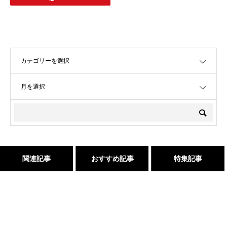
OPEN
OPEN
関連記事
おすすめ記事
特集記事
２０２５年度新卒生募集いた
髪が綺麗になった後の素晴ら
三沢市で唯一あなたの髪が綺
吹越 広彬が過ごした[メイク