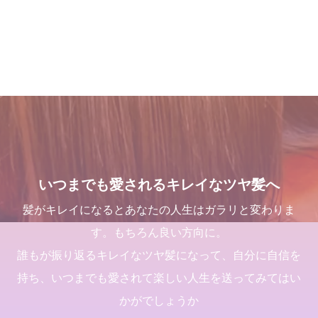
します
しい世界と、シャンデリラの
麗になる美容室シャンデリラ
アップフォーエバーアカデミ
理念
で、いつまでも愛される綺麗
ー]での九ヶ月間の軌跡！
2024.09.09
なツヤ髪へ
2022.02.13
2021.10.03
2022.03.16
髪が綺麗になった後の素晴ら
１００％の髪質改善！ シャ
これで完璧!!今風な髪型のハ
２０２５年度新卒生募集いた
しい世界と、シャンデリラの
ンデリラの髪質改善システム
イライトはこう入れるべし
します
理念
とは
2018.09.04
2024.09.09
いつまでも愛されるキレイなツヤ髪へ
2022.02.13
2024.09.12
髪がキレイになるとあなたの人生はガラリと変わりま
す。もちろん良い方向に。
誰もが振り返るキレイなツヤ髪になって、自分に自信を
持ち、いつまでも愛されて楽しい人生を送ってみてはい
店継いでくれる人探していま
店継いでくれる人探していま
くせ毛が扱いやすくなるたっ
三沢市で唯一あなたの髪が綺
かがでしょうか
す
す
た１つのカットの仕方
麗になる美容室シャンデリラ
で、いつまでも愛される綺麗
2025.12.11
2025.12.11
2021.09.04