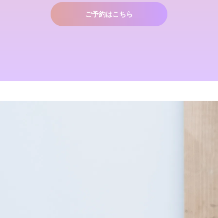
なツヤ髪へ
2022.03.16
ご予約はこちら
１００％の髪質改善！ シャ
Champs des Lilas [シャン
ンデリラの髪質改善システム
デリラ] 青森県[三沢市]の髪
とは
質改善・ヘアエステプライベ
ート美容室 です。
2024.09.12
2017.12.16