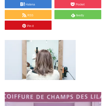
Hatena
Pocket
RSS
feedly
Pin it