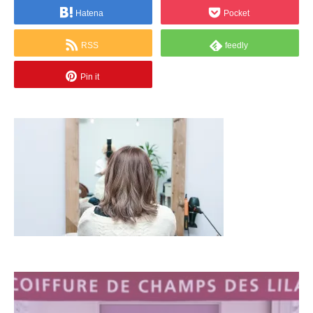
Hatena
Pocket
RSS
feedly
Pin it