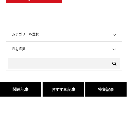
OPEN
OPEN
関連記事
おすすめ記事
特集記事
髪が綺麗になった後の素晴ら
吹越 広彬が過ごした[メイク
三沢市で唯一あなたの髪が綺
髪が綺麗になった後の素晴ら