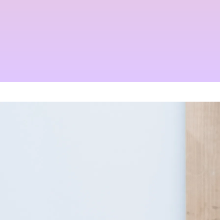
くせ毛が扱いやすくなるたっ
Champs des Lilas [シャン
た１つのカットの仕方
デリラ] 青森県[三沢市]の髪
質改善・ヘアエステプライベ
2021.09.04
ート美容室 です。
2017.12.16