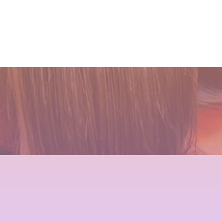
しい世界と、シャンデリラの
アップフォーエバーアカデミ
麗になる美容室シャンデリラ
しい世界と、シャンデリラの
理念
ー]での九ヶ月間の軌跡！
で、いつまでも愛される綺麗
理念
なツヤ髪へ
2022.02.13
2021.10.03
2022.02.13
2022.03.16
１００％の髪質改善！ シャ
１００％の髪質改善！ シャ
２０２５年度新卒生募集いた
三沢市で唯一あなたの髪が綺
ンデリラの髪質改善システム
ンデリラの髪質改善システム
します
麗になる美容室シャンデリラ
とは
とは
で、いつまでも愛される綺麗
2024.09.09
なツヤ髪へ
2024.09.12
2024.09.12
2022.03.16
これで完璧!!今風な髪型のハ
２０２５年度新卒生募集いた
店継いでくれる人探していま
店継いでくれる人探していま
イライトはこう入れるべし
します
す
す
2018.09.04
2024.09.09
2025.12.11
2025.12.11