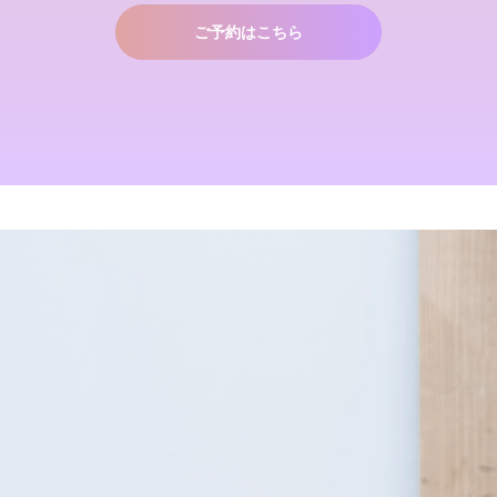
なツヤ髪へ
2024.09.12
2022.02.13
2022.03.16
ご予約はこちら
これで完璧!!今風な髪型のハ
店継いでくれる人探していま
イライトはこう入れるべし
す
2018.09.04
2025.12.11