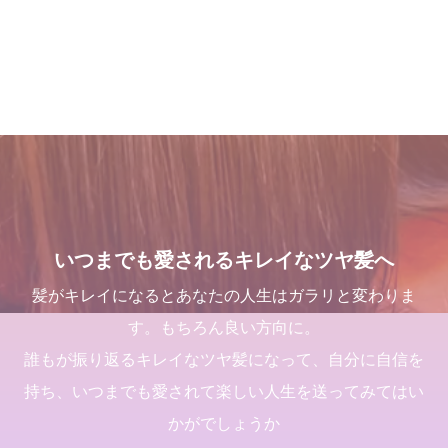
デリラ] 青森県[三沢市]の髪
します
麗になる美容室シャンデリラ
しい世界と、シャンデリラの
質改善・ヘアエステプライベ
で、いつまでも愛される綺麗
理念
2024.09.09
ート美容室 です。
なツヤ髪へ
2022.02.13
2017.12.16
2022.03.16
１００％の髪質改善！ シャ
店継いでくれる人探していま
くせ毛が扱いやすくなるたっ
吹越 広彬が過ごした[メイク
ンデリラの髪質改善システム
す
た１つのカットの仕方
アップフォーエバーアカデミ
とは
ー]での九ヶ月間の軌跡！
2025.12.11
2021.09.04
いつまでも愛されるキレイなツヤ髪へ
2024.09.12
2021.10.03
髪がキレイになるとあなたの人生はガラリと変わりま
す。もちろん良い方向に。
誰もが振り返るキレイなツヤ髪になって、自分に自信を
持ち、いつまでも愛されて楽しい人生を送ってみてはい
２０２５年度新卒生募集いた
１００％の髪質改善！ シャ
髪が綺麗になった後の素晴ら
三沢市で唯一あなたの髪が綺
かがでしょうか
します
ンデリラの髪質改善システム
しい世界と、シャンデリラの
麗になる美容室シャンデリラ
とは
理念
で、いつまでも愛される綺麗
2024.09.09