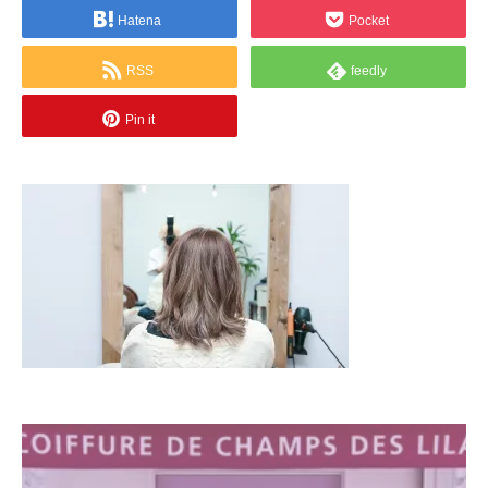
Hatena
Pocket
RSS
feedly
Pin it