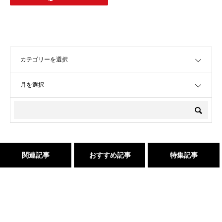
OPEN
OPEN
関連記事
おすすめ記事
特集記事
Champs des Lilas [シャン
２０２５年度新卒生募集いた
三沢市で唯一あなたの髪が綺
髪が綺麗になった後の素晴ら