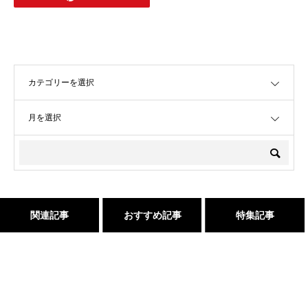
OPEN
OPEN
関連記事
おすすめ記事
特集記事
これで完璧!!今風な髪型のハ
店継いでくれる人探していま
１００％の髪質改善！ シャ
三沢市で唯一あなたの髪が綺