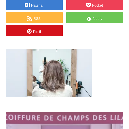
Hatena
Pocket
RSS
feedly
Pin it