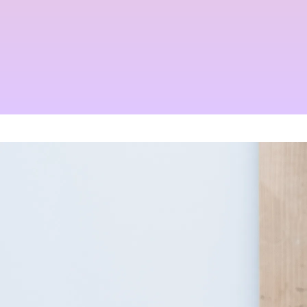
2024.09.12
三沢市で唯一あなたの髪が綺
髪が綺麗になった後の素晴ら
麗になる美容室シャンデリラ
しい世界と、シャンデリラの
で、いつまでも愛される綺麗
理念
なツヤ髪へ
2022.02.13
2022.03.16