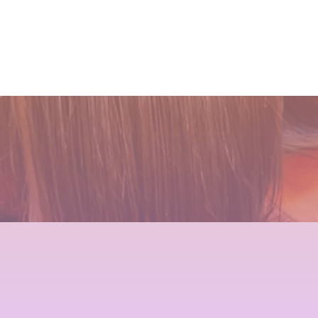
イライトはこう入れるべし
す
ンデリラの髪質改善システム
麗になる美容室シャンデリラ
とは
で、いつまでも愛される綺麗
2018.09.04
2025.12.11
なツヤ髪へ
2024.09.12
2022.03.16
Champs des Lilas [シャン
髪が綺麗になった後の素晴ら
２０２５年度新卒生募集いた
吹越 広彬が過ごした[メイク
デリラ] 青森県[三沢市]の髪
しい世界と、シャンデリラの
します
アップフォーエバーアカデミ
質改善・ヘアエステプライベ
理念
ー]での九ヶ月間の軌跡！
2024.09.09
ート美容室 です。
2022.02.13
2021.10.03
2017.12.16
くせ毛が扱いやすくなるたっ
２０２５年度新卒生募集いた
店継いでくれる人探していま
１００％の髪質改善！ シャ
た１つのカットの仕方
します
す
ンデリラの髪質改善システム
とは
2021.09.04
2024.09.09
2025.12.11