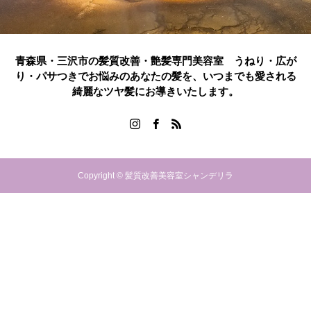
青森県・三沢市の髪質改善・艶髪専門美容室 うねり・広が
り・パサつきでお悩みのあなたの髪を、いつまでも愛される
綺麗なツヤ髪にお導きいたします。
Copyright © 髪質改善美容室シャンデリラ