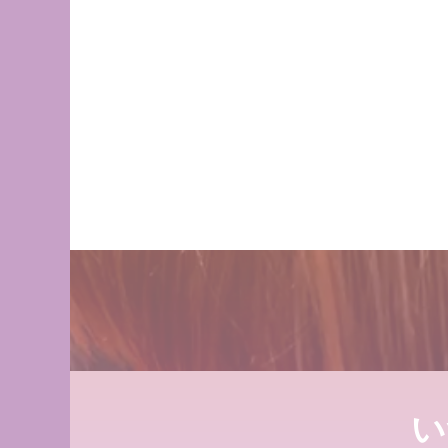
髪が綺麗になった
三沢市で唯一あな
デリラの理念
ンデリラで、いつ
2022.02.13
2022.03.16
髪が綺麗になった
店継いでくれる人
デリラの理念
2025.12.11
2022.02.13
１００％の髪質改
い
ステムとは
２０２５年度新卒