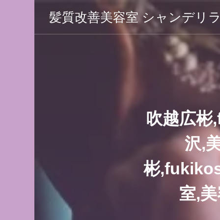
髪質改善美容室 シャンデリ
 シャン
吹越広彬,fu
沢,
彬,fukiko
室,美