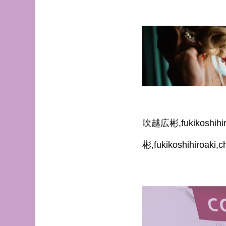
吹越広彬,fukikoshi
彬,fukikoshihiro