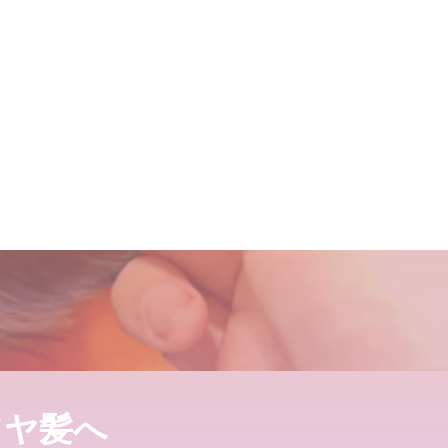
[メイクアップフォーエバーア
募集いたします
間の軌跡！
の髪が綺麗になる美容室シャ
 シャンデリラの髪質改善シ
でも愛される綺麗なツヤ髪へ
なるたった１つのカットの仕
ツヤ髪へ
しています