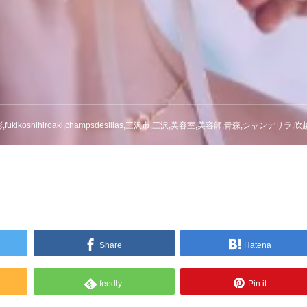
ikoshihiroaki,champsdeslilas,三沢市,三沢,美容室,美容師,青森,シャンデリラ,吹越広彬,fukikoshihiroaki,champsdeslil
Share
Hatena
feedly
Pin it