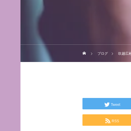
ブログ
吹越広彬,fuk
Tweet
RSS