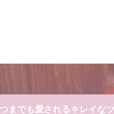
後の素晴らしい世界と、シャン
たの髪が綺麗になる美容室シャ
吹越 広彬が過ごした
までも愛される綺麗なツヤ髪へ
２０２５年度新卒生
カデミー]での九ヶ月
2024.09.09
2021.10.03
後の素晴らしい世界と、シャン
三沢市で唯一あなた
１００％の髪質改善！
探しています
ンデリラで、いつま
ステムとは
2022.03.16
2024.09.12
善！ シャンデリラの髪質改善シ
くせ毛が扱いやすく
つまでも愛されるキレイな
生募集いたします
方
店継いでくれる人探