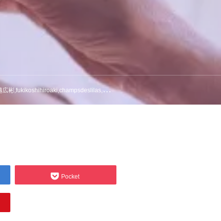
as,三沢市,三沢,美容室,美容師,青森,シャンデリラ,shinichiumeki,
Pocket