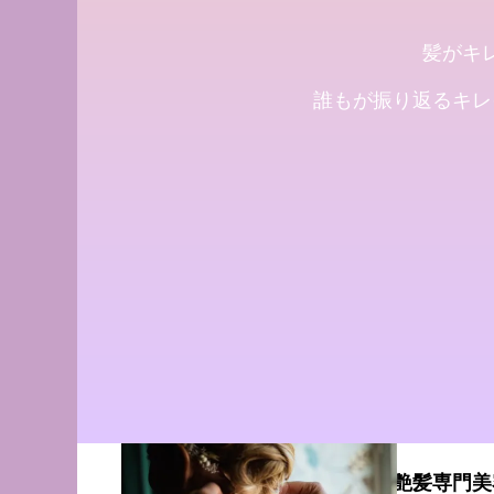
2024.09.12
2024.09.09
髪がキ
誰もが振り返るキレ
Champs des L
の髪質改善・ヘア
す。
2017.12.16
青森県・三沢市の髪質改善・艶髪専門美