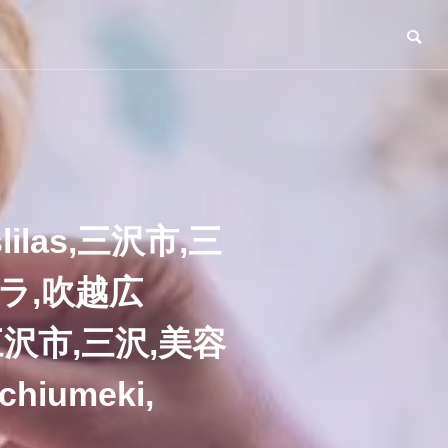
slilas,三沢市,三
ラ,吹越広
as,三沢市,三沢,美容
iumeki,