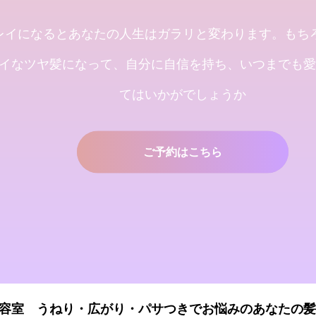
2021.09.04
2025.12.11
レイになるとあなたの人生はガラリと変わります。もち
イなツヤ髪になって、自分に自信を持ち、いつまでも愛
てはいかがでしょうか
ilas [シャンデリラ] 青森県[三沢市]
これで完璧!!今風な
エステプライベート美容室 で
べし
ご予約はこちら
2018.09.04
容室 うねり・広がり・パサつきでお悩みのあなたの髪