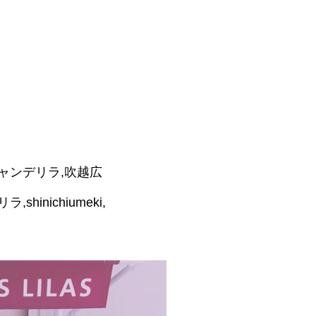
青森,シャンデリラ,吹越広
,shinichiumeki,