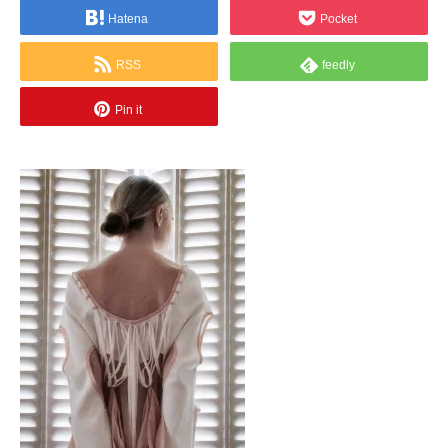
Hatena
Pocket
RSS
feedly
Pin it