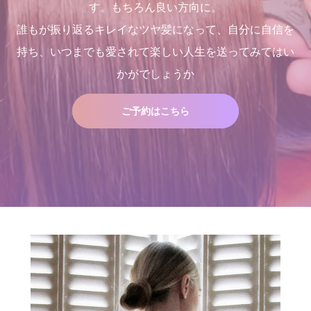
す。もちろん良い方向に。
誰もが振り返るキレイなツヤ髪になって、自分に自信を
持ち、いつまでも愛されて楽しい人生を送ってみてはい
髪が綺麗になった後の素晴ら
２０２５年度新卒生募集いた
２０２５年度新卒生募集いた
店継いでくれる人探していま
かがでしょうか
しい世界と、シャンデリラの
します
します
す
理念
2024.09.09
2024.09.09
2025.12.11
2022.02.13
ご予約はこちら
店継いでくれる人探していま
くせ毛が扱いやすくなるたっ
す
た１つのカットの仕方
2025.12.11
2021.09.04