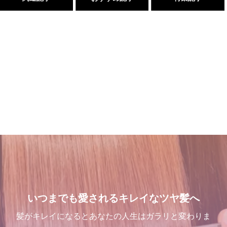
Champs des Lilas [シャン
１００％の髪質改善！ シャ
１００％の髪質改善！ シャ
髪が綺麗になった後の素晴ら
デリラ] 青森県[三沢市]の髪
ンデリラの髪質改善システム
ンデリラの髪質改善システム
しい世界と、シャンデリラの
質改善・ヘアエステプライベ
とは
とは
理念
ート美容室 です。
2024.09.12
2024.09.12
2022.02.13
2017.12.16
これで完璧!!今風な髪型のハ
三沢市で唯一あなたの髪が綺
三沢市で唯一あなたの髪が綺
吹越 広彬が過ごした[メイク
イライトはこう入れるべし
麗になる美容室シャンデリラ
麗になる美容室シャンデリラ
アップフォーエバーアカデミ
で、いつまでも愛される綺麗
で、いつまでも愛される綺麗
ー]での九ヶ月間の軌跡！
2018.09.04
いつまでも愛されるキレイなツヤ髪へ
なツヤ髪へ
なツヤ髪へ
2021.10.03
2022.03.16
2022.03.16
髪がキレイになるとあなたの人生はガラリと変わりま