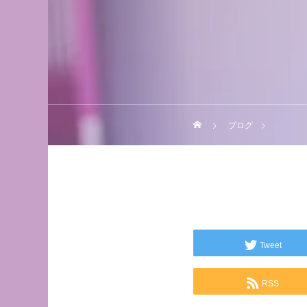
ブログ
Tweet
RSS