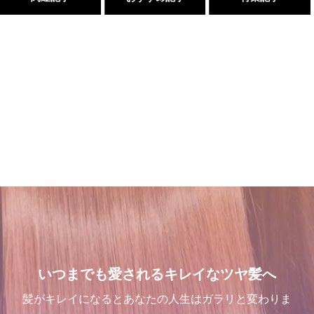
１００％の髪質改善！ シャ
三沢市で唯一あなたの髪が綺
髪が綺麗になった後の素晴ら
１００％の髪質改善！ シャ
ンデリラの髪質改善システム
麗になる美容室シャンデリラ
しい世界と、シャンデリラの
ンデリラの髪質改善システム
とは
で、いつまでも愛される綺麗
理念
とは
なツヤ髪へ
2024.09.12
2022.02.13
2024.09.12
2022.03.16
三沢市で唯一あなたの髪が綺
髪が綺麗になった後の素晴ら
Champs des Lilas [シャン
吹越 広彬が過ごした[メイク
麗になる美容室シャンデリラ
しい世界と、シャンデリラの
デリラ] 青森県[三沢市]の髪
アップフォーエバーアカデミ
で、いつまでも愛される綺麗
理念
質改善・ヘアエステプライベ
ー]での九ヶ月間の軌跡！
いつまでも愛されるキレイなツヤ髪へ
なツヤ髪へ
ート美容室 です。
2022.02.13
2021.10.03
2022.03.16
2017.12.16
髪がキレイになるとあなたの人生はガラリと変わりま