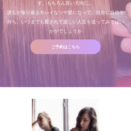
す。もちろん良い方向に。
誰もが振り返るキレイなツヤ髪になって、自分に自信を
持ち、いつまでも愛されて楽しい人生を送ってみてはい
２０２５年度新卒生募集いた
店継いでくれる人探していま
くせ毛が扱いやすくなるたっ
２０２５年度新卒生募集いた
かがでしょうか
します
す
た１つのカットの仕方
します
2024.09.09
2025.12.11
2021.09.04
2024.09.09
ご予約はこちら
店継いでくれる人探していま
これで完璧!!今風な髪型のハ
す
イライトはこう入れるべし
2025.12.11
2018.09.04