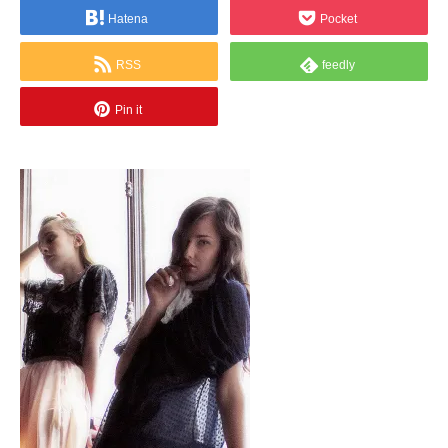
Hatena
Pocket
RSS
feedly
Pin it