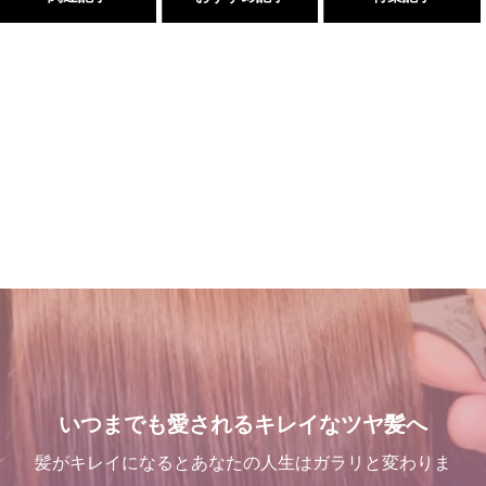
これで完璧!!今風な髪型のハ
吹越 広彬が過ごした[メイク
三沢市で唯一あなたの髪が綺
店継いでくれる人探していま
イライトはこう入れるべし
アップフォーエバーアカデミ
麗になる美容室シャンデリラ
す
ー]での九ヶ月間の軌跡！
で、いつまでも愛される綺麗
2018.09.04
2025.12.11
なツヤ髪へ
2021.10.03
2022.03.16
くせ毛が扱いやすくなるたっ
三沢市で唯一あなたの髪が綺
Champs des Lilas [シャン
１００％の髪質改善！ シャ
た１つのカットの仕方
麗になる美容室シャンデリラ
デリラ] 青森県[三沢市]の髪
ンデリラの髪質改善システム
で、いつまでも愛される綺麗
質改善・ヘアエステプライベ
とは
2021.09.04
いつまでも愛されるキレイなツヤ髪へ
なツヤ髪へ
ート美容室 です。
2024.09.12
2022.03.16
2017.12.16
髪がキレイになるとあなたの人生はガラリと変わりま