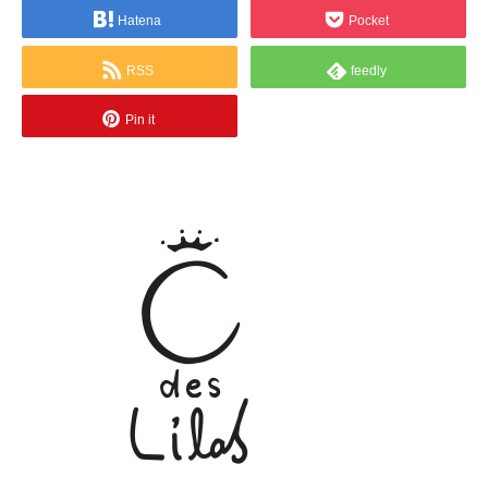
Hatena
Pocket
RSS
feedly
Pin it