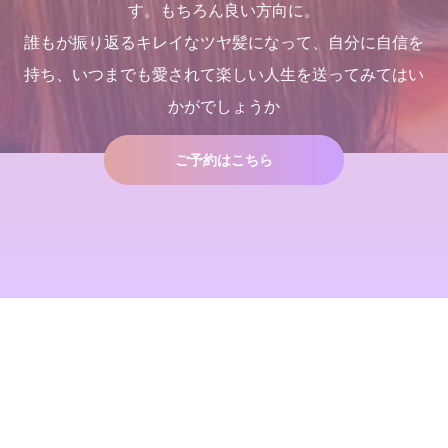
す。もちろん良い方向に。
誰もが振り返るキレイなツヤ髪になって、自分に自信を
持ち、いつまでも愛されて楽しい人生を送ってみてはい
髪が綺麗になった後の素晴ら
髪が綺麗になった後の素晴ら
２０２５年度新卒生募集いた
２０２５年度新卒生募集いた
かがでしょうか
しい世界と、シャンデリラの
しい世界と、シャンデリラの
します
します
理念
理念
2024.09.09
2024.09.09
2022.02.13
2022.02.13
ご予約はこちら
店継いでくれる人探していま
１００％の髪質改善！ シャ
す
ンデリラの髪質改善システム
とは
2025.12.11
2024.09.12