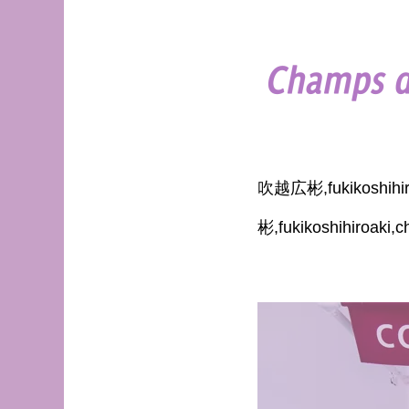
吹越広彬,fukikoshi
彬,fukikoshihiro