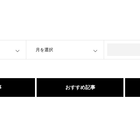
OPEN
事
おすすめ記事
くなるたった１つのカットの仕
たの髪が綺麗になる美容室シャ
三沢市で唯一あなた
髪が綺麗になった後