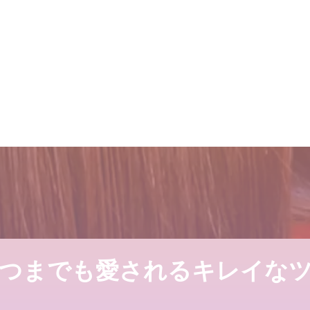
までも愛される綺麗なツヤ髪へ
ンデリラで、いつま
デリラの理念
2022.03.16
2022.02.13
た[メイクアップフォーエバーア
１００％の髪質改善！
１００％の髪質改善！
探しています
ヶ月間の軌跡！
ステムとは
ステムとは
2024.09.12
2024.09.12
な髪型のハイライトはこう入れる
髪が綺麗になった後
つまでも愛されるキレイな
探しています
デリラの理念
２０２５年度新卒生
2022.02.13
2024.09.09