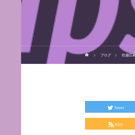
ブログ
吹越広彬,fuk
Tweet
RSS