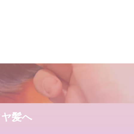
でも愛される綺麗なツヤ髪へ
 シャンデリラの髪質改善シ
 シャンデリラの髪質改善シ
の素晴らしい世界と、シャン
ツヤ髪へ
募集いたします