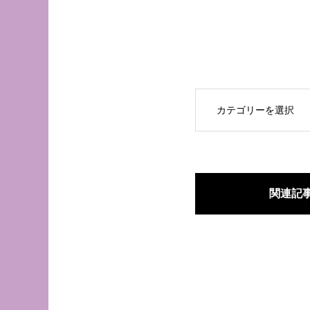
OPEN
関連記
くせ毛が扱いやす
三沢市で唯一あな