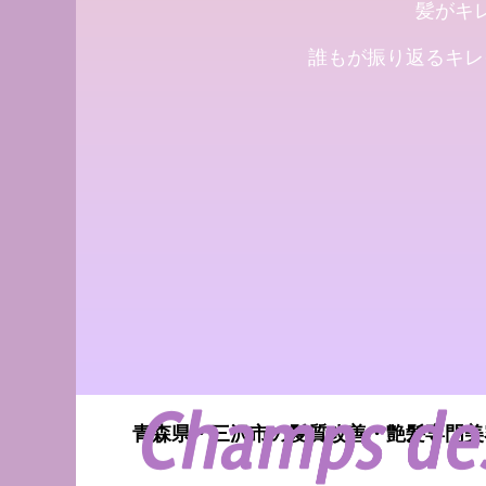
髪がキ
誰もが振り返るキレ
Champs des L
の髪質改善・ヘア
す。
2017.12.16
青森県・三沢市の髪質改善・艶髪専門美