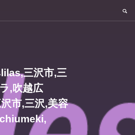
slilas,三沢市,三
ラ,吹越広
as,三沢市,三沢,美容
iumeki,