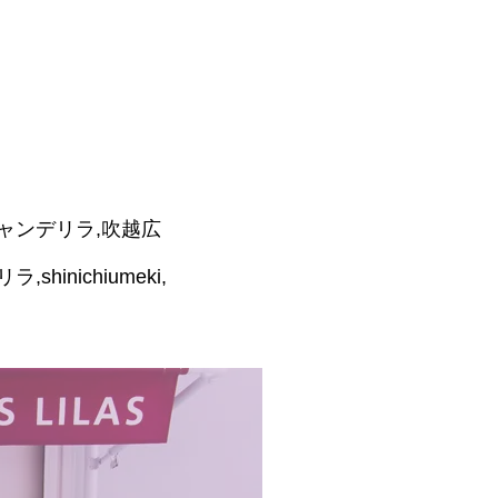
青森,シャンデリラ,吹越広
,shinichiumeki,