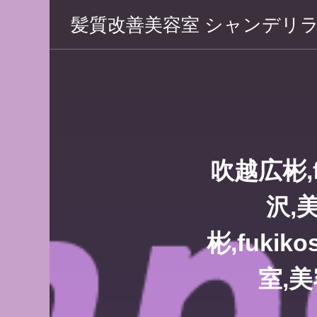
髪質改善美容室 シャンデリ
 シャン
吹越広彬,fu
沢,
彬,fukiko
室,美