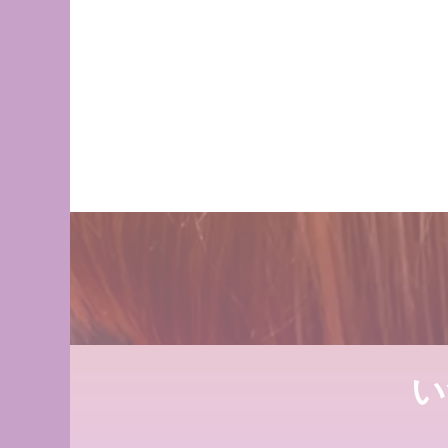
方
ンデリラで、いつ
2021.09.04
2022.03.16
吹越 広彬が過ごし
店継いでくれる人
カデミー]での九
2025.12.11
2021.10.03
これで完璧!!今風
い
べし
店継いでくれる人
2018.09.04
2025.12.11