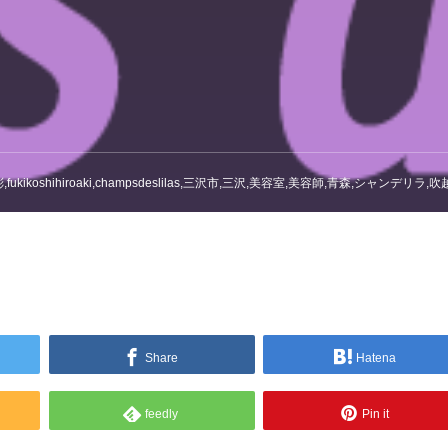
ikoshihiroaki,champsdeslilas,三沢市,三沢,美容室,美容師,青森,シャンデリラ,吹越広彬,fukikoshihiroaki,champsdeslil
Share
Hatena
feedly
Pin it