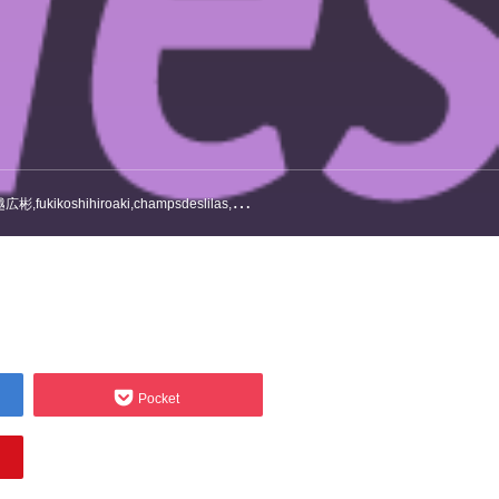
as,三沢市,三沢,美容室,美容師,青森,シャンデリラ,shinichiumeki,
Pocket