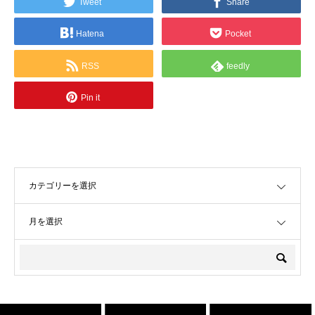
Tweet
Share
Hatena
Pocket
RSS
feedly
Pin it
OPEN
OPEN