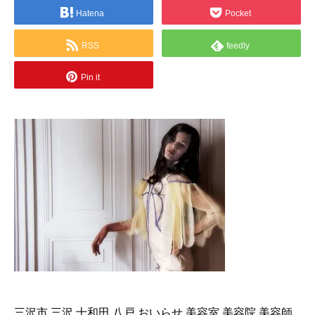
Hatena
Pocket
RSS
feedly
Pin it
三沢市,三沢,十和田,八戸,おいらせ,美容室,美容院,美容師,