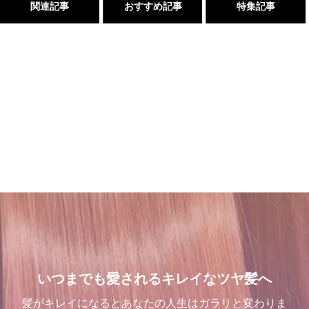
関連記事
おすすめ記事
特集記事
くせ毛が扱いやすくなるたっ
１００％の髪質改善！ シャ
これで完璧!!今風な髪型のハ
２０２５年度新卒生募集いた
た１つのカットの仕方
ンデリラの髪質改善システム
イライトはこう入れるべし
します
とは
2021.09.04
2018.09.04
2024.09.09
2024.09.12
髪が綺麗になった後の素晴ら
店継いでくれる人探していま
三沢市で唯一あなたの髪が綺
髪が綺麗になった後の素晴ら
しい世界と、シャンデリラの
す
麗になる美容室シャンデリラ
しい世界と、シャンデリラの
理念
で、いつまでも愛される綺麗
理念
2025.12.11
いつまでも愛されるキレイなツヤ髪へ
なツヤ髪へ
2022.02.13
2022.02.13
2022.03.16
髪がキレイになるとあなたの人生はガラリと変わりま