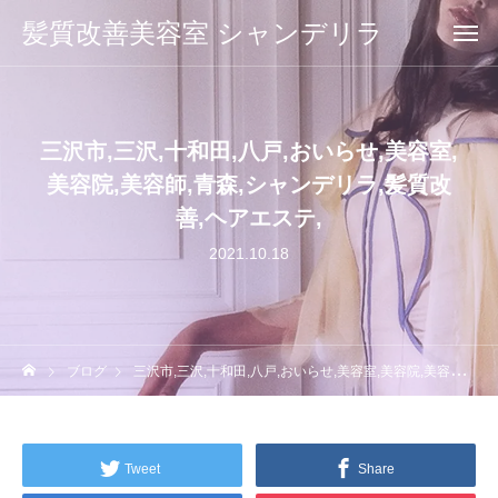
髪質改善美容室 シャンデリラ
三沢市,三沢,十和田,八戸,おいらせ,美容室,
美容院,美容師,青森,シャンデリラ,髪質改
善,ヘアエステ,
2021.10.18
ブログ
三沢市,三沢,十和田,八戸,おいらせ,美容室,美容院,美容師,青森,シャンデリラ,髪質改善,ヘアエステ,
Tweet
Share