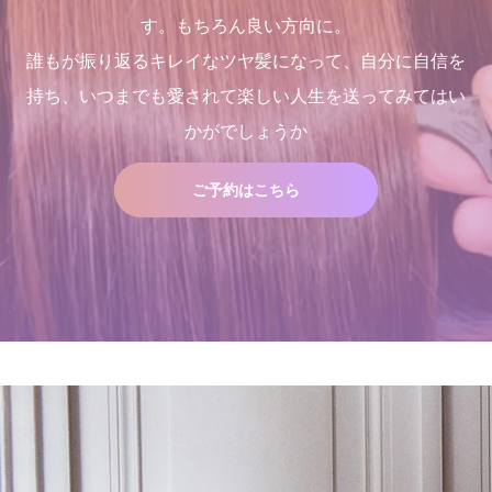
す。もちろん良い方向に。
誰もが振り返るキレイなツヤ髪になって、自分に自信を
持ち、いつまでも愛されて楽しい人生を送ってみてはい
２０２５年度新卒生募集いた
三沢市で唯一あなたの髪が綺
Champs des Lilas [シャン
吹越 広彬が過ごした[メイク
かがでしょうか
します
麗になる美容室シャンデリラ
デリラ] 青森県[三沢市]の髪
アップフォーエバーアカデミ
で、いつまでも愛される綺麗
質改善・ヘアエステプライベ
ー]での九ヶ月間の軌跡！
2024.09.09
なツヤ髪へ
ート美容室 です。
2021.10.03
2022.03.16
2017.12.16
ご予約はこちら
店継いでくれる人探していま
１００％の髪質改善！ シャ
す
ンデリラの髪質改善システム
とは
2025.12.11
2024.09.12