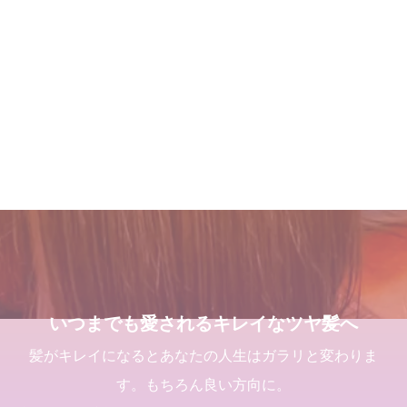
店継いでくれる人探していま
１００％の髪質改善！ シャ
Champs des Lilas [シャン
三沢市で唯一あなたの髪が綺
す
ンデリラの髪質改善システム
デリラ] 青森県[三沢市]の髪
麗になる美容室シャンデリラ
とは
質改善・ヘアエステプライベ
で、いつまでも愛される綺麗
2025.12.11
ート美容室 です。
なツヤ髪へ
2024.09.12
2017.12.16
2022.03.16
１００％の髪質改善！ シャ
２０２５年度新卒生募集いた
２０２５年度新卒生募集いた
髪が綺麗になった後の素晴ら
ンデリラの髪質改善システム
します
します
しい世界と、シャンデリラの
とは
理念
2024.09.09
2024.09.09
いつまでも愛されるキレイなツヤ髪へ
2024.09.12
2022.02.13
髪がキレイになるとあなたの人生はガラリと変わりま
す。もちろん良い方向に。