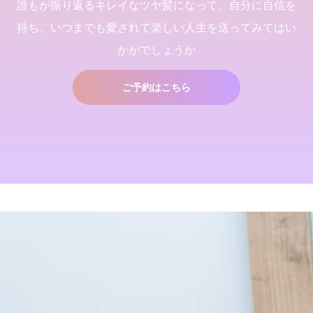
誰もが振り返るキレイなツヤ髪になって、自分に自信を
持ち、いつまでも愛されて楽しい人生を送ってみてはい
三沢市で唯一あなたの髪が綺
吹越 広彬が過ごした[メイク
これで完璧!!今風な髪型のハ
店継いでくれる人探していま
かがでしょうか
麗になる美容室シャンデリラ
アップフォーエバーアカデミ
イライトはこう入れるべし
す
で、いつまでも愛される綺麗
ー]での九ヶ月間の軌跡！
2018.09.04
2025.12.11
なツヤ髪へ
2021.10.03
2022.03.16
ご予約はこちら
くせ毛が扱いやすくなるたっ
髪が綺麗になった後の素晴ら
た１つのカットの仕方
しい世界と、シャンデリラの
理念
2021.09.04
2022.02.13