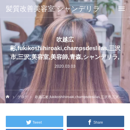
髪質改善美容室 シャンデリラ
吹越広
彬,fukikoshihiroaki,champsdeslilas,三沢
市,三沢,美容室,美容師,青森,シャンデリラ,
2020.03.03
ブログ
吹越広彬,fukikoshihiroaki,champsdeslilas,三沢市,三沢,美容室,美容師,青森,シャンデリラ,
Tweet
Share