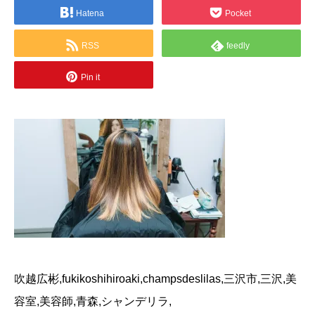
Hatena
Pocket
RSS
feedly
Pin it
吹越広彬,fukikoshihiroaki,champsdeslilas,三沢市,三沢,美
容室,美容師,青森,シャンデリラ,