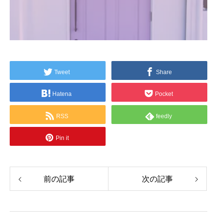
Tweet
Share
Hatena
Pocket
RSS
feedly
Pin it
前の記事
次の記事