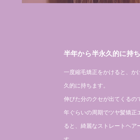
半年から半永久的に持
一度縮毛矯正をかけると、か
久的に持ちます。
伸びた分のクセが出てくるの
年ぐらいの周期でツヤ髪矯正
ると、綺麗なストレートヘア
す。