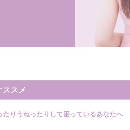
オススメ
ったりうねったりして困っているあなたへ