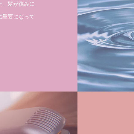
た。髪が傷みに
に重要になって