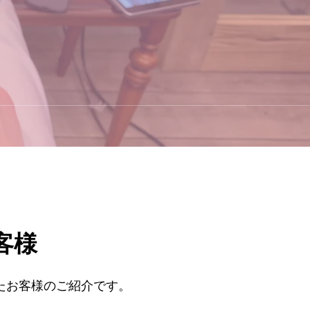
客様
たお客様のご紹介です。