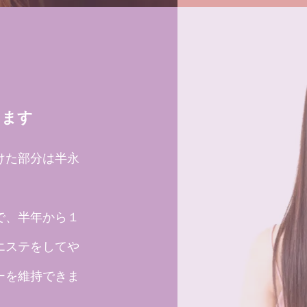
ちます
けた部分は半永
で、半年から１
エステをしてや
ーを維持できま