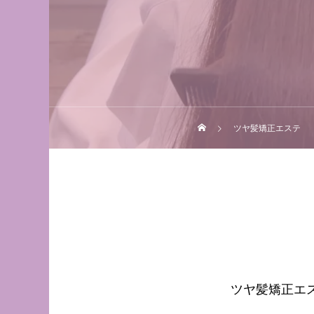
ツヤ髪矯正エステ
ツヤ髪矯正エ