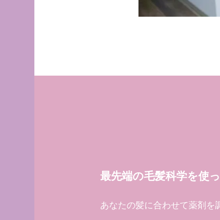
最先端の毛髪科学を使
あなたの髪に合わせて薬剤を