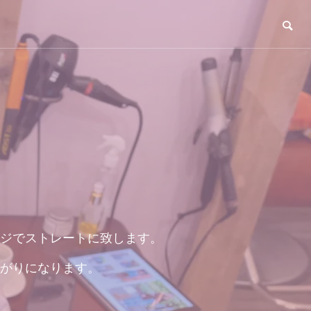
ジでストレートに致します。
がりになります。