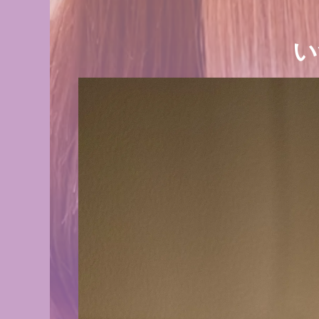
い
髪がキ
誰もが振り返るキレ