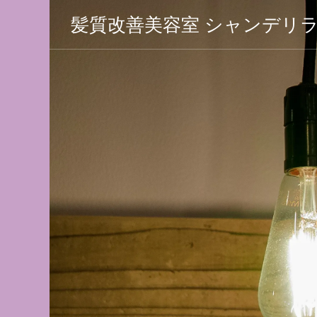
髪質改善美容室 シャンデリ
 シャン