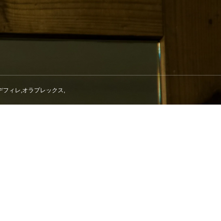
,クープデフィレ,オラプレックス,