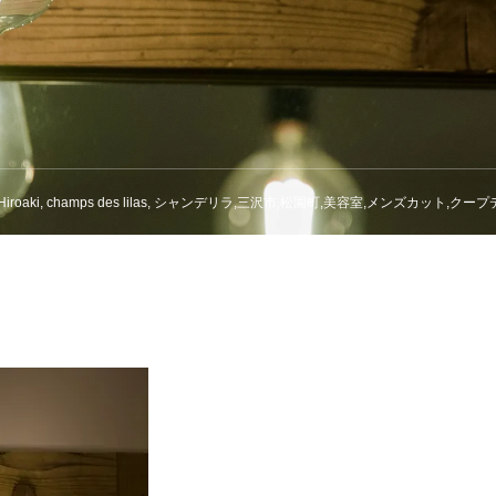
hi Hiroaki, champs des lilas, シャンデリラ,三沢市,松園町,美容室,メンズカット