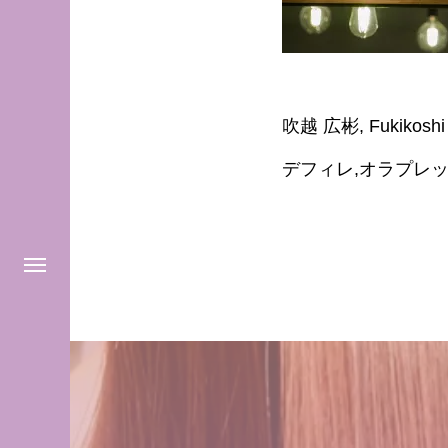
吹越 広彬, Fukikos
デフィレ,オラプレッ