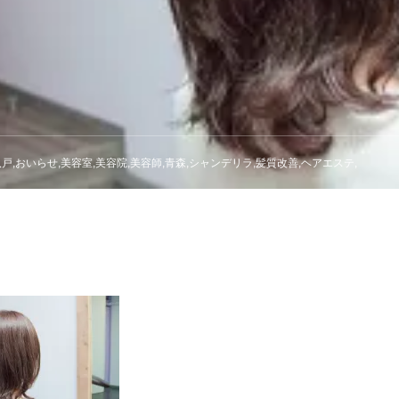
八戸,おいらせ,美容室,美容院,美容師,青森,シャンデリラ,髪質改善,ヘアエステ,