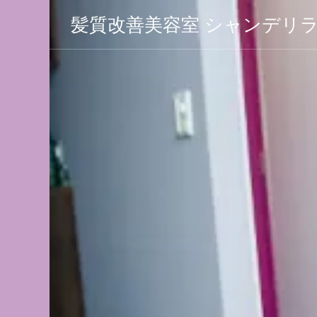
髪質改善美容室 シャンデリ
 シャン