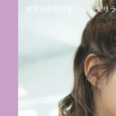
髪質改善美容室 シャンデリ
 シャン