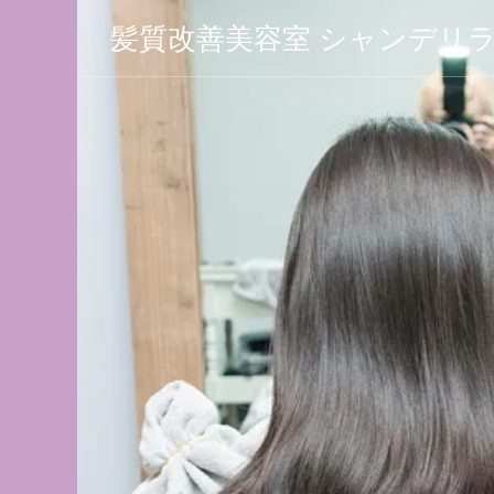
髪質改善美容室 シャンデリ
 シャン