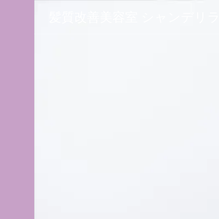
髪質改善美容室 シャンデリ
 シャン